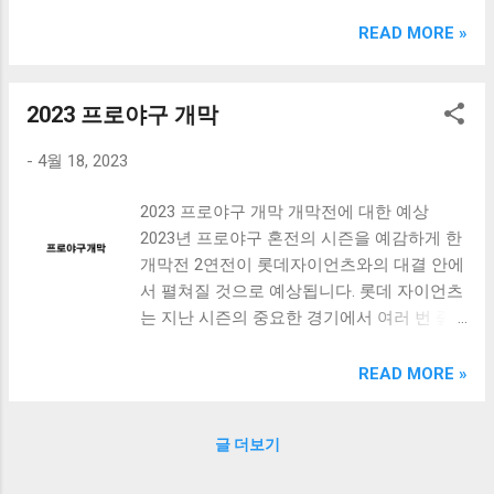
크림 KM960RB 일반형. 오아 접이식 블루투스 키보드
OABTKBDA 퓨어 화이트. 코시 베이직 블루투스 키보드
READ MORE »
KB1352BT 실버 텐키리스. 로지텍 무선키보드 텐키리스 더스
티 로즈 K380S. 로이체 무선 키보드 마우스 세트 RX3100 블
랙. 큐센 멤브레인 무선 키보드 블랙 K1000 일반형 블루투스
2023 프로야구 개막
키보드 구매를 고려하실 때, 추가 할인 혜택을 놓치지 마세요.
-
4월 18, 2023
다양한 할인 혜택과 빠른배송 혜택을 놓치지 않도록 먼저 확
인해보세요. 추가할인 확인하기 상품 하나를 사더라도 종류
2023 프로야구 개막 개막전에 대한 예상
도 많고, 가격도 다양해서 결정이 많이 어려우시죠? 특히 블
2023년 프로야구 혼전의 시즌을 예감하게 한
루투스키보드 같은 상품을 고를 때는 더 고민이 많을 수 밖에
개막전 2연전이 롯데자이언츠와의 대결 안에
없습니다. 다양한 상품들을 상세스펙 과 가격 을 꼼꼼히 비교
서 펼쳐질 것으로 예상됩니다. 롯데 자이언츠
해서 구매하실 수 있도록 순위 추천 해드릴게요. 특가상품 보
는 지난 시즌의 중요한 경기에서 여러 번 좋
러가기 추천상품 Best 유니콘 멀티페어링 스마트폰 태블릿
은 성적을 내고 주목을 받았으며, 이번 시즌
거치형 저소음 블루투스 키보드, BK-500SB, 일반형, 블랙 유
에서도 강력한 경쟁을 예상해 볼 수 있습니
니콘 멀티페어링 스마트폰 태...
READ MORE »
다. 개막전에서의 승리는 혼전의 시즌을 예측
하는데 중요한 정보가 될것입니다. 2연전 개
글 더보기
막전 이후에는 2연전이 진행될 예정입니다.
이번 시즌에는 2연전에서 각 팀이 어떠한 성