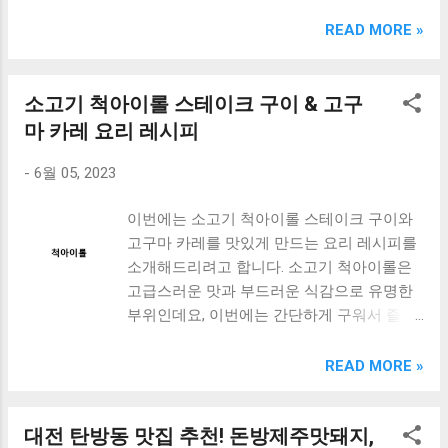
크림 KM960RB 일반형. 오아 접이식 블루투스 키보드
OABTKBDA 퓨어 화이트. 코시 베이직 블루투스 키보드
READ MORE »
KB1352BT 실버 텐키리스. 로지텍 무선키보드 텐키리스 더스
티 로즈 K380S. 로이체 무선 키보드 마우스 세트 RX3100 블
랙. 큐센 멤브레인 무선 키보드 블랙 K1000 일반형 블루투스
소고기 척아이롤 스테이크 구이 & 고구
키보드 구매를 고려하실 때, 추가 할인 혜택을 놓치지 마세요.
마 카레 요리 레시피
다양한 할인 혜택과 빠른배송 혜택을 놓치지 않도록 먼저 확
인해보세요. 추가할인 확인하기 상품 하나를 사더라도 종류
-
6월 05, 2023
도 많고, 가격도 다양해서 결정이 많이 어려우시죠? 특히 블
루투스키보드 같은 상품을 고를 때는 더 고민이 많을 수 밖에
이번에는 소고기 척아이롤 스테이크 구이와
없습니다. 다양한 상품들을 상세스펙 과 가격 을 꼼꼼히 비교
고구마 카레를 맛있게 만드는 요리 레시피를
해서 구매하실 수 있도록 순위 추천 해드릴게요. 특가상품 보
소개해드리려고 합니다. 소고기 척아이롤은
러가기 추천상품 Best 유니콘 멀티페어링 스마트폰 태블릿
고급스러운 맛과 부드러운 식감으로 유명한
거치형 저소음 블루투스 키보드, BK-500SB, 일반형, 블랙 유
부위인데요, 이번에는 간단하게 구워서 즐길
니콘 멀티페어링 스마트폰 태...
수 있는 요리 아이디어를 제공해드립니다. 또
한, 고구마를 활용한 카레는 부드러운 식감과
READ MORE »
달콤한 맛이 일품인데요, 이번에는 이를 더욱
맛있게 만드는 방법을 알려드리겠습니다. 이
대전 탄방동 맛집 추천! 돈방제주맛돼지,
두 가지 요리를 함께 준비하면, 집에서도 간