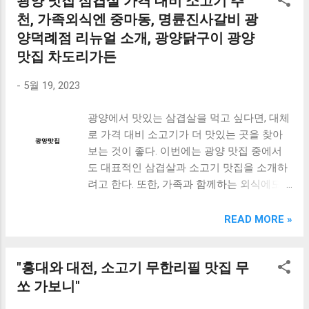
광양 맛집 삼겹살 가격 대비 소고기 추
합니다. 송파 술집은 소고기와 함께하는 맛있
우회도 매우 인기가 있으며, 신선한 꽃새우를
제공된다. 모든 메뉴가 신선하고 맛있어 만족
는 술안주를 제공합니다. 이곳은 분위기가 매
천, 가족외식엔 중마동, 명륜진사갈비 광
사용하여 정성스레 조리된다. 세꼬시는 해산
스러운 식사를 즐길 수 있다. 제주 함덕 해수
우 편안하며, 잠실 술집 중에서도 범상치 않
물 맛 뿐만 아니라 분위기 또한 매우 좋다. 전
양덕례점 리뉴얼 소개, 광양닭구이 광양
욕장에 놀러 온다면, 오...
은 분위기를 자랑합니다. 이곳에서는 다양한
통적인 한옥을 개조하여 만든 인테리어는 한
맛집 차도리가든
종류의 맥주와 소주를 즐길 수 있으며, 소고
국적인 느낌을 물씬 풍기며, 조용하고 아늑한
기와 함께한 술안주는 맛있는 맛을 자랑합니
분위기가 고객들에게 편안한 식사 분위기를
-
5월 19, 2023
다. 이러한 범맥주 서울방이점과 송파 술집은
제공한다. 또한, 세꼬시는 주변 관광지와 가까
서울에서 맛있는 음식과 함께 한 잔 하기 좋
광양에서 맛있는 삼겹살을 먹고 싶다면, 대체
워서 관광객들에게 매우 인기가 있다. 동해
은 술집으로, 다양한 이벤트와 할인 혜택도
로 가격 대비 소고기가 더 맛있는 곳을 찾아
바다를 바라보며 해산물을 즐길 수 있는 이곳
제공하고 있습니다. 만족스러운 맛과 분위기
보는 것이 좋다. 이번에는 광양 맛집 중에서
은 매년 많은 관광객들이 찾는다. 좋은 음식
를 느끼고 싶다면, 이곳을 추천합니다. [ Table
도 대표적인 삼겹살과 소고기 맛집을 소개하
과 분위기, 그리고 주변 관광지와의 접근성까
of Contents ] 통닭과 피자가 맛있는 범맥주
려고 한다. 또한, 가족과 함께하는 외식에도
지 모두 갖춘 세꼬시는 동해 지역에서 가장
서울방이점 한잔하기 좋은 소고기와 함께하
좋은 곳들을 함께 알아보자. 중마동, 명륜진사
매력적인 횟집 중 하나이다. 동해 여행을 계
는 송파 술집 범상치 않은 분위기의 잠실 술
갈비 광양덕례점은 리뉴얼한 모습으로 더욱
획 중이라면 꼭 한 번 방문해보길 추천한다.
READ MORE »
집 맺음말 통닭과 피자가 맛있는 범맥주 서울
멋진 분위기에서 즐길 수 있는 맛집이다. 또
2. 우리음식 황토방 봉천동 맛집으로 소고기
방이점 서울 방이에 위치한 "통닭과 피자가
한, 광양닭구이 맛집인 차도리가든에서는 인
와 한정식을 즐길 수 있는...
맛있는 범맥주 서울방이점"은 매우 인기 있는
"홍대와 대전, 소고기 무한리필 맛집 무
기 메뉴를 소개하니 함께 살펴보자. 광양에서
맛집 중 하나이다. 이곳은 통닭과 피자를 비
맛있는 음식을 먹으며 즐거운 시간을 보낼 수
쏘 가보니"
롯한 다양한 메뉴를 제공하며, 이 모든 음식
있는 곳들을 알아보자. [ Table of Contents ]