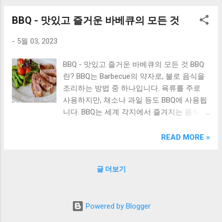
다진 마늘 1큰술, 참기름 1큰술, 고추장 2큰
서 소고기를 맛보다 소담촌: 점심 메뉴로 딱
등 모든 면에서 만족스러운 식사를 즐길 수
BBQ - 맛있고 즐거운 바베큐의 모든 것
술, 고춧가루 1작은술, 후추 약간 모든 재료를
인 샤브샤브 고기집 맺음말 살구나무: 원래
있다. 또한, 깔끔하고 모던한 인테리어와 친절
섞어서 오삼불고기에 발라주고 가장 적당한
한정식 맛집의 변신 살구나무는 경기도 김포
한 서비스도 손색이 없다. 홍대에서 가성비 ...
-
5월 03, 2023
온도에서 구워줍니다. 오삼불고기 맛집 추천
시 장기동에 위치한 한정식 맛집으로 유명하
강릉역 KTX 맛집 오삼불고기 쭈꾸미 은화식
다. 그러나 최근 살구나무는 새로운 변신을
BBQ - 맛있고 즐거운 바베큐의 모든 것 BBQ
당 강릉역 KTX 맛집으로 손꼽히는 은화식당
거쳐 다양한 메뉴와 분위기를 제공하는 레스
란? BBQ는 Barbecue의 약자로, 불로 음식을
은 오삼불고기에 쭈꾸미가 함께 들어가 매우
토랑으로 거듭나고 있다. 한정식 맛집으로서
조리하는 방법 중 하나입니다. 육류를 주로
인기있습니다. 오징어와 삼겹살뿐만 아니라
의 살구나무는 주로 전통적인 한식 요리를 제
사용하지만, 채소나 과일 등도 BBQ에 사용됩
쭈꾸미와 국물까지 다양한 맛을 느낄 수 있습
공했다. 그런데 최근 살구나무는 이러한 전통
니다. BBQ는 세계 각지에서 즐겨지는 음식 중
니다. 매움을 고민하신다면 쭈꾸미를 빼고 시
적인 요리뿐만 아니라 다양한 현대적인 요리
하나이며, 그 맛과 재미로 사람들에게 사랑받
켜보는 것도 추천합니다. 대전 오삼불고기 맛
도 함께 제공하고 있다. 예를 들어, 파스타, 스
고 있습니다. BBQ 맛집 하노이 여행 백종원
READ MORE »
집 집밥같은 대흥동 백반맛집 대전 오삼불고
테이크, 피자 등 다양한 메뉴가 있다. 또한, 칵
스푸파 맛집 BBQ street - 닭구이, 거위 등 다
기 맛집으로 소문난 집밥같은 대흥동 백반맛
테일과 와인 등 다양한 음료도 함께 제공하고
양한 육류 BBQ를 즐길 수 있는 맛집 세종 나
집은 삼겹살이 특히 맛있습니다. 삼겹살이 부
있다. 뿐만 아니라, 살구나무는 인테리어도 새
글 더보기
성동맛집 앤비스트로 앤BBQ - 고급스러운 분
드럽게 구워져 고기와 오징어, 양념까지 모두
롭게 변화하였다. 전통적인 한옥을 모티브로
위기에서 맛있는 BBQ를 즐길 수 있는 맛집 파
완벽한 조화로 보입니다. 가족 모임이나 연인
한 인테리어에서 벗어나 현대적이고 세련된
주 야외 바베큐 퍼스트가든 방갈로 BBQ - 자
과 함께하기 좋은 분위기입니다. 더보기
분위기를 제공하고 있다. 특히, 남녀노소 누구
Powered by Blogger
연 속에서 BBQ를 즐길 수 있는 맛집 홍대 이
http://blogspot.allmoneythings.com/2023/04
나 즐길 수 있는 모던한 분위기가 ...
국적인 맛집 코코발리BBQ - 인도네시아 전통