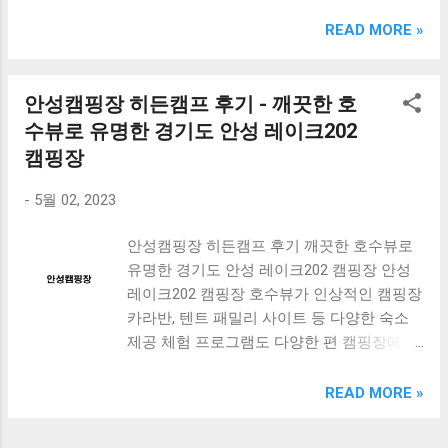
크림 KM960RB 일반형. 오아 접이식 블루투스 키보드
OABTKBDA 퓨어 화이트. 코시 베이직 블루투스 키보드
READ MORE »
KB1352BT 실버 텐키리스. 로지텍 무선키보드 텐키리스 더스
티 로즈 K380S. 로이체 무선 키보드 마우스 세트 RX3100 블
랙. 큐센 멤브레인 무선 키보드 블랙 K1000 일반형 블루투스
안성캠핑장 히든캠프 후기 - 깨끗한 호
키보드 구매를 고려하실 때, 추가 할인 혜택을 놓치지 마세요.
수뷰로 유명한 경기도 안성 레이크202
다양한 할인 혜택과 빠른배송 혜택을 놓치지 않도록 먼저 확
캠핑장
인해보세요. 추가할인 확인하기 상품 하나를 사더라도 종류
도 많고, 가격도 다양해서 결정이 많이 어려우시죠? 특히 블
-
5월 02, 2023
루투스키보드 같은 상품을 고를 때는 더 고민이 많을 수 밖에
없습니다. 다양한 상품들을 상세스펙 과 가격 을 꼼꼼히 비교
안성캠핑장 히든캠프 후기 깨끗한 호수뷰로
해서 구매하실 수 있도록 순위 추천 해드릴게요. 특가상품 보
유명한 경기도 안성 레이크202 캠핑장 안성
러가기 추천상품 Best 유니콘 멀티페어링 스마트폰 태블릿
레이크202 캠핑장 호수뷰가 인상적인 캠핑장
거치형 저소음 블루투스 키보드, BK-500SB, 일반형, 블랙 유
카라반, 텐트 패밀리 사이트 등 다양한 숙소
니콘 멀티페어링 스마트폰 태...
제공 체험 프로그램도 다양한 편 캠핑장에서
할 수 있는 것 물놀이 기구 대여 낚시 바베큐
볼링 안성 반딧불캠핑장 자연이 우리에게 제
READ MORE »
공하는 모든 것을 즐길 수 있음 전통 한옥도
숙박 가능 툴팁, 난타, 농악 등 전통 문화 프로