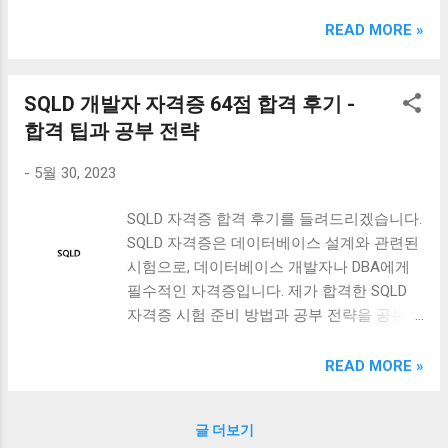
크림 KM960RB 일반형. 오아 접이식 블루투스 키보드
OABTKBDA 퓨어 화이트. 코시 베이직 블루투스 키보드
READ MORE »
KB1352BT 실버 텐키리스. 로지텍 무선키보드 텐키리스 더스
티 로즈 K380S. 로이체 무선 키보드 마우스 세트 RX3100 블
랙. 큐센 멤브레인 무선 키보드 블랙 K1000 일반형 블루투스
SQLD 개발자 자격증 64점 합격 후기 -
키보드 구매를 고려하실 때, 추가 할인 혜택을 놓치지 마세요.
합격 팁과 공부 전략
다양한 할인 혜택과 빠른배송 혜택을 놓치지 않도록 먼저 확
인해보세요. 추가할인 확인하기 상품 하나를 사더라도 종류
-
5월 30, 2023
도 많고, 가격도 다양해서 결정이 많이 어려우시죠? 특히 블
루투스키보드 같은 상품을 고를 때는 더 고민이 많을 수 밖에
SQLD 자격증 합격 후기를 들려드리겠습니다.
없습니다. 다양한 상품들을 상세스펙 과 가격 을 꼼꼼히 비교
SQLD 자격증은 데이터베이스 설계와 관련된
해서 구매하실 수 있도록 순위 추천 해드릴게요. 특가상품 보
시험으로, 데이터베이스 개발자나 DBA에게
러가기 추천상품 Best 유니콘 멀티페어링 스마트폰 태블릿
필수적인 자격증입니다. 제가 합격한 SQLD
거치형 저소음 블루투스 키보드, BK-500SB, 일반형, 블랙 유
자격증 시험 준비 방법과 공부 전략을 공유하
니콘 멀티페어링 스마트폰 태...
겠습니다. SQLD 시험은 기본적으로 이론과
실무 문제로 구성되어 있습니다. 따라서 이론
READ MORE »
공부와 실무 경험 모두 필요합니다. 제가 시
험 준비를 위해 사용한 책과 강의를 소개하
글 더보기
고, 합격 팁도 함께 알려드리겠습니다. SQLD