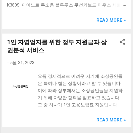
K380S. 아이노트 무소음 블루투스 무선키보드 마우스 세트
크림 KM960RB 일반형. 오아 접이식 블루투스 키보드
OABTKBDA 퓨어 화이트. 코시 베이직 블루투스 키보드
READ MORE »
KB1352BT 실버 텐키리스. 로지텍 무선키보드 텐키리스 더스
티 로즈 K380S. 로이체 무선 키보드 마우스 세트 RX3100 블
랙. 큐센 멤브레인 무선 키보드 블랙 K1000 일반형 블루투스
1인 자영업자를 위한 정부 지원금과 상
키보드 구매를 고려하실 때, 추가 할인 혜택을 놓치지 마세요.
권분석 서비스
다양한 할인 혜택과 빠른배송 혜택을 놓치지 않도록 먼저 확
인해보세요. 추가할인 확인하기 상품 하나를 사더라도 종류
-
5월 31, 2023
도 많고, 가격도 다양해서 결정이 많이 어려우시죠? 특히 블
루투스키보드 같은 상품을 고를 때는 더 고민이 많을 수 밖에
요즘 경제적으로 어려운 시기에 소상공인들
없습니다. 다양한 상품들을 상세스펙 과 가격 을 꼼꼼히 비교
은 특히나 힘든 상황이라고 할 수 있습니다.
해서 구매하실 수 있도록 순위 추천 해드릴게요. 특가상품 보
이에 따라 정부에서는 소상공인들을 지원하
러가기 추천상품 Best 유니콘 멀티페어링 스마트폰 태블릿
기 위해 다양한 정책을 발표하고 있습니다.
거치형 저소음 블루투스 키보드, BK-500SB, 일반형, 블랙 유
그 중 하나가 1인 고용보험료 지원입니다. 이
니콘 멀티페어링 스마트폰 태...
번 글에서는 이러한 정부 지원 정책에 대해
자세히 알아보고, 소상공인들이 더욱 효율적
READ MORE »
으로 경영을 할 수 있도록 도와주는 상권분석