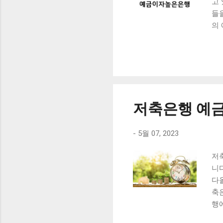
고
들
의 
Co
높
기
들
일
금
저축은행 예금
대
라
서
-
5월 07, 2023
은
저
하
니
을
다올
이러
축
행
우