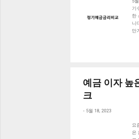
5
더 
기
한
니
만
에
할 
금
정
저
금
예금 이자 높
나타
나은
크
나
무
-
5월 18, 2023
이
을
요
한,
은