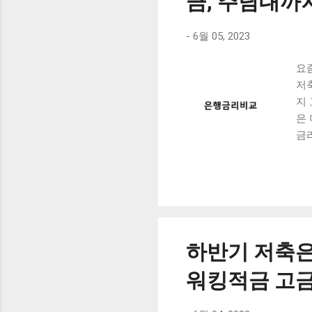
금, 주담대까
-
6월 05, 2023
요
저
지
은
금
대
서,
기
행
들
저
하반기 저축은
는
리는
워킹적금 고금
다.
반면