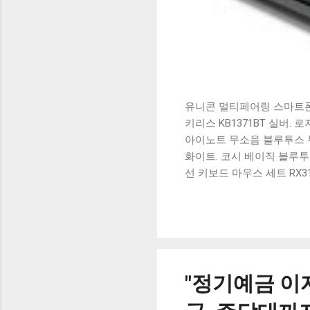
유니콘 멀티페어링 스마트폰 
키리스 KB1371BT 실버.
아이노트 무소음 블루투스 무
화이트. 코시 베이직 블루투스
선 키보드 마우스 세트 RX3
가 할인 혜택을 놓치지 마
상품 하나를 사더라도 종류
더 고민이 많을 수 밖에 없
드릴게요. 특가상품 보러가기
500SB, 일반형, 블랙 유니
"정기예금 이자