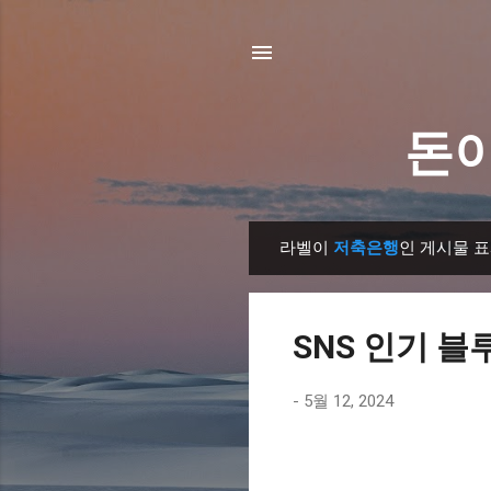
돈이
라벨이
저축은행
인 게시물 
글
SNS 인기 블
-
5월 12, 2024