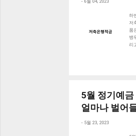
-
6월 04, 2023
경
1.
하
있습
저
품
뱅
리
정기
저
품
킹
보
께
5월 정기예금
적
금
얼마나 벌어들
품
알아
-
5월 23, 2023
이에
의