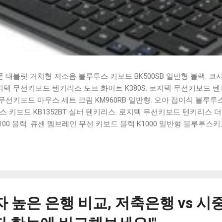
태블릿 거치형 저소음 블루투스 키보드 BK500SB 일반형 블랙. 코
 로지텍 무선키보드 텐키리스 도브 화이트 K380S. 로지텍 무선키보드 텐키
선키보드 마우스 세트 크림 KM960RB 일반형. 오아 접이식 블루투스 
 키보드 KB1352BT 실버 텐키리스. 로지텍 무선키보드 텐키리스 더스
100 블랙. 큐센 멤브레인 무선 키보드 블랙 K1000 일반형 블루투스
세요. 다양한 할인 혜택과 빠른배송 혜택을 놓치지 않도록 먼저 확인
도 많고, 가격도 다양해서 결정이 많이 어려우시죠? 특히 블루투스키
습니다. 다양한 상품들을 상세스펙 과 가격 을 꼼꼼히 비교해서 구매하
 추천상품 Best 유니콘 멀티페어링 스마트폰 태블릿 거치형 저소음 
콘 멀티페어링 스마트폰 태...
 높은 은행 비교, 저축은행 vs 시중