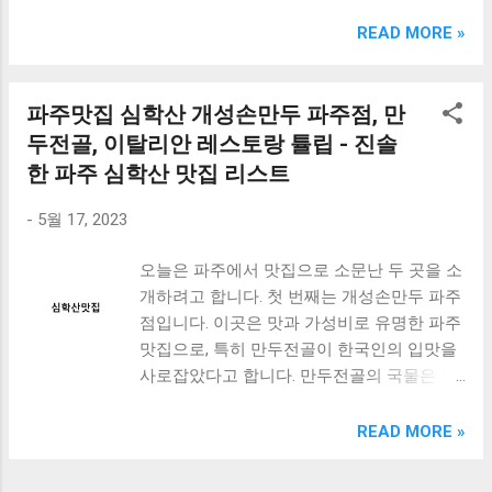
크림 KM960RB 일반형. 오아 접이식 블루투스 키보드
OABTKBDA 퓨어 화이트. 코시 베이직 블루투스 키보드
READ MORE »
KB1352BT 실버 텐키리스. 로지텍 무선키보드 텐키리스 더스
티 로즈 K380S. 로이체 무선 키보드 마우스 세트 RX3100 블
랙. 큐센 멤브레인 무선 키보드 블랙 K1000 일반형 블루투스
파주맛집 심학산 개성손만두 파주점, 만
키보드 구매를 고려하실 때, 추가 할인 혜택을 놓치지 마세요.
두전골, 이탈리안 레스토랑 튤립 - 진솔
다양한 할인 혜택과 빠른배송 혜택을 놓치지 않도록 먼저 확
한 파주 심학산 맛집 리스트
인해보세요. 추가할인 확인하기 상품 하나를 사더라도 종류
도 많고, 가격도 다양해서 결정이 많이 어려우시죠? 특히 블
-
5월 17, 2023
루투스키보드 같은 상품을 고를 때는 더 고민이 많을 수 밖에
없습니다. 다양한 상품들을 상세스펙 과 가격 을 꼼꼼히 비교
오늘은 파주에서 맛집으로 소문난 두 곳을 소
해서 구매하실 수 있도록 순위 추천 해드릴게요. 특가상품 보
개하려고 합니다. 첫 번째는 개성손만두 파주
러가기 추천상품 Best 유니콘 멀티페어링 스마트폰 태블릿
점입니다. 이곳은 맛과 가성비로 유명한 파주
거치형 저소음 블루투스 키보드, BK-500SB, 일반형, 블랙 유
맛집으로, 특히 만두전골이 한국인의 입맛을
니콘 멀티페어링 스마트폰 태...
사로잡았다고 합니다. 만두전골의 국물은 깊
고 진하며, 만두는 쫄깃하고 맛있어서 한 번
먹으면 중독되는 맛입니다. 두 번째는 아이노
READ MORE »
스 이탈리안 레스토랑 feat 튤립입니다. 이곳
은 파주 심학산 맛집 중 이국적인 맛을 느낄