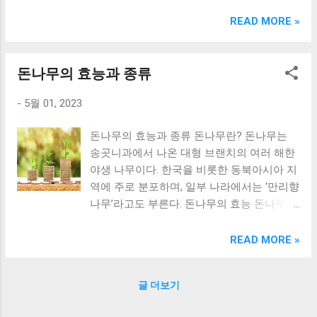
크림 KM960RB 일반형. 오아 접이식 블루투스 키보드
OABTKBDA 퓨어 화이트. 코시 베이직 블루투스 키보드
READ MORE »
KB1352BT 실버 텐키리스. 로지텍 무선키보드 텐키리스 더스
티 로즈 K380S. 로이체 무선 키보드 마우스 세트 RX3100 블
랙. 큐센 멤브레인 무선 키보드 블랙 K1000 일반형 블루투스
돈나무의 효능과 종류
키보드 구매를 고려하실 때, 추가 할인 혜택을 놓치지 마세요.
-
5월 01, 2023
다양한 할인 혜택과 빠른배송 혜택을 놓치지 않도록 먼저 확
인해보세요. 추가할인 확인하기 상품 하나를 사더라도 종류
돈나무의 효능과 종류 돈나무란? 돈나무는
도 많고, 가격도 다양해서 결정이 많이 어려우시죠? 특히 블
송곳니과에서 나온 대형 브랜치의 여러 해한
루투스키보드 같은 상품을 고를 때는 더 고민이 많을 수 밖에
야생 나무이다. 한국을 비롯한 동북아시아 지
없습니다. 다양한 상품들을 상세스펙 과 가격 을 꼼꼼히 비교
역에 주로 분포하며, 일부 나라에서는 ‘만리향
해서 구매하실 수 있도록 순위 추천 해드릴게요. 특가상품 보
나무’라고도 부른다. 돈나무의 효능 돈나무는
러가기 추천상품 Best 유니콘 멀티페어링 스마트폰 태블릿
천연진통제로 유명하며, 근육통, 관절통, 두
거치형 저소음 블루투스 키보드, BK-500SB, 일반형, 블랙 유
통, 생리통 등에 효과적이다. 또한, 항균효과
니콘 멀티페어링 스마트폰 태...
READ MORE »
가 있어 감기, 인플루엔자, 위염 등 감염성 질
병 예방에도 효과가 있다. 돈나무 칠리향 소
글 더보기
년약 금전수 잎꽂이 천리향 제라늄 돈나무 돈
나무의 종류 1. 천리향 제라늄 돈나무 천리향