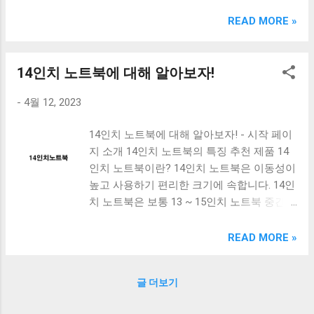
크림 KM960RB 일반형. 오아 접이식 블루투스 키보드
OABTKBDA 퓨어 화이트. 코시 베이직 블루투스 키보드
READ MORE »
KB1352BT 실버 텐키리스. 로지텍 무선키보드 텐키리스 더스
티 로즈 K380S. 로이체 무선 키보드 마우스 세트 RX3100 블
랙. 큐센 멤브레인 무선 키보드 블랙 K1000 일반형 블루투스
14인치 노트북에 대해 알아보자!
키보드 구매를 고려하실 때, 추가 할인 혜택을 놓치지 마세요.
-
4월 12, 2023
다양한 할인 혜택과 빠른배송 혜택을 놓치지 않도록 먼저 확
인해보세요. 추가할인 확인하기 상품 하나를 사더라도 종류
14인치 노트북에 대해 알아보자! - 시작 페이
도 많고, 가격도 다양해서 결정이 많이 어려우시죠? 특히 블
지 소개 14인치 노트북의 특징 추천 제품 14
루투스키보드 같은 상품을 고를 때는 더 고민이 많을 수 밖에
인치 노트북이란? 14인치 노트북은 이동성이
없습니다. 다양한 상품들을 상세스펙 과 가격 을 꼼꼼히 비교
높고 사용하기 편리한 크기에 속합니다. 14인
해서 구매하실 수 있도록 순위 추천 해드릴게요. 특가상품 보
치 노트북은 보통 13 ~ 15인치 노트북 중간
러가기 추천상품 Best 유니콘 멀티페어링 스마트폰 태블릿
크기에 해당합니다. 그 중간 크기로 여전히
거치형 저소음 블루투스 키보드, BK-500SB, 일반형, 블랙 유
휴대성이 높으면서, 그것보다는 약간 더 넓은
니콘 멀티페어링 스마트폰 태...
READ MORE »
스크린으로 작업하기 좋습니다. 14인치 노트
북의 특징 이동성이 좋다 작업에 적합하다 가
글 더보기
격이 알맞다 배터리 수명이 길다 14인치 노트
북은 대부분 이동성이 뛰어나다는 특징을 가