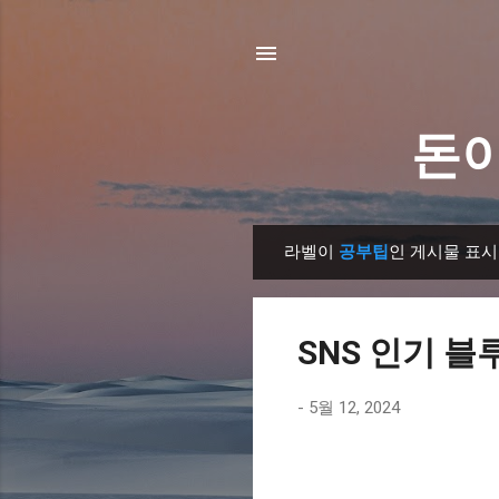
돈이
라벨이
공부팁
인 게시물 표시
글
SNS 인기 블
-
5월 12, 2024