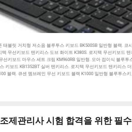
태블릿 거치형 저소음 블루투스 키보드 BK500SB 일반형 블랙. 코
 로지텍 무선키보드 텐키리스 도브 화이트 K380S. 로지텍 무선키보드 텐키
선키보드 마우스 세트 크림 KM960RB 일반형. 오아 접이식 블루투스 
 키보드 KB1352BT 실버 텐키리스. 로지텍 무선키보드 텐키리스 더스
100 블랙. 큐센 멤브레인 무선 키보드 블랙 K1000 일반형 블루투스
세요. 다양한 할인 혜택과 빠른배송 혜택을 놓치지 않도록 먼저 확인
도 많고, 가격도 다양해서 결정이 많이 어려우시죠? 특히 블루투스키
습니다. 다양한 상품들을 상세스펙 과 가격 을 꼼꼼히 비교해서 구매하
 추천상품 Best 유니콘 멀티페어링 스마트폰 태블릿 거치형 저소음 
콘 멀티페어링 스마트폰 태...
제관리사 시험 합격을 위한 필수