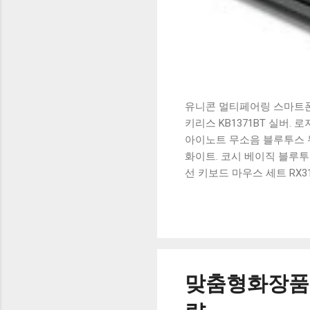
유니콘 멀티페어링 스마트폰 
키리스 KB1371BT 실버.
아이노트 무소음 블루투스 무
화이트. 코시 베이직 블루투스
선 키보드 마우스 세트 RX3
가 할인 혜택을 놓치지 마
상품 하나를 사더라도 종류
더 고민이 많을 수 밖에 없
드릴게요. 특가상품 보러가기
500SB, 일반형, 블랙 유니
맞춤형화장품조