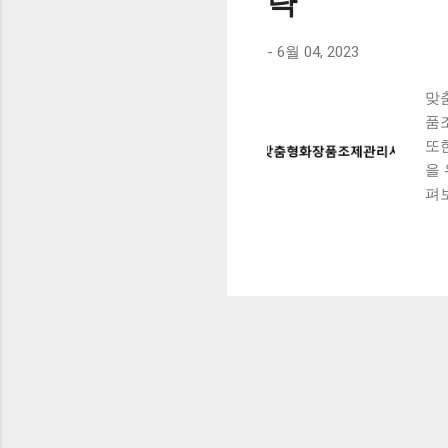
략
-
6월 04, 2023
맞
품
또
을
펴
한
들은
정
팁
피
이
취
반
과
습