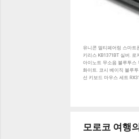
유니콘 멀티페어링 스마트폰 
키리스 KB1371BT 실버.
아이노트 무소음 블루투스 무
화이트. 코시 베이직 블루투스
선 키보드 마우스 세트 RX3
가 할인 혜택을 놓치지 마
상품 하나를 사더라도 종류
더 고민이 많을 수 밖에 없
드릴게요. 특가상품 보러가기
500SB, 일반형, 블랙 유니
모로코 여행의