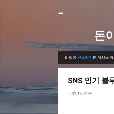
돈이
라벨이
곤스치킨
인 게시물 
글
SNS 인기 블
-
5월 12, 2024