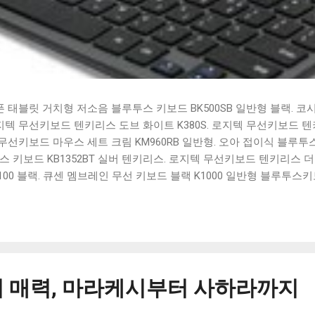
태블릿 거치형 저소음 블루투스 키보드 BK500SB 일반형 블랙. 코
 로지텍 무선키보드 텐키리스 도브 화이트 K380S. 로지텍 무선키보드 텐키
선키보드 마우스 세트 크림 KM960RB 일반형. 오아 접이식 블루투스 
 키보드 KB1352BT 실버 텐키리스. 로지텍 무선키보드 텐키리스 더스
100 블랙. 큐센 멤브레인 무선 키보드 블랙 K1000 일반형 블루투스
세요. 다양한 할인 혜택과 빠른배송 혜택을 놓치지 않도록 먼저 확인
도 많고, 가격도 다양해서 결정이 많이 어려우시죠? 특히 블루투스키
습니다. 다양한 상품들을 상세스펙 과 가격 을 꼼꼼히 비교해서 구매하
 추천상품 Best 유니콘 멀티페어링 스마트폰 태블릿 거치형 저소음 
콘 멀티페어링 스마트폰 태...
 매력, 마라케시부터 사하라까지