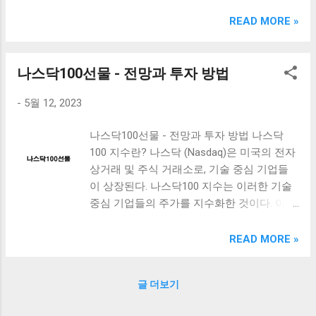
크림 KM960RB 일반형. 오아 접이식 블루투스 키보드
OABTKBDA 퓨어 화이트. 코시 베이직 블루투스 키보드
READ MORE »
KB1352BT 실버 텐키리스. 로지텍 무선키보드 텐키리스 더스
티 로즈 K380S. 로이체 무선 키보드 마우스 세트 RX3100 블
랙. 큐센 멤브레인 무선 키보드 블랙 K1000 일반형 블루투스
나스닥100선물 - 전망과 투자 방법
키보드 구매를 고려하실 때, 추가 할인 혜택을 놓치지 마세요.
-
5월 12, 2023
다양한 할인 혜택과 빠른배송 혜택을 놓치지 않도록 먼저 확
인해보세요. 추가할인 확인하기 상품 하나를 사더라도 종류
나스닥100선물 - 전망과 투자 방법 나스닥
도 많고, 가격도 다양해서 결정이 많이 어려우시죠? 특히 블
100 지수란? 나스닥 (Nasdaq)은 미국의 전자
루투스키보드 같은 상품을 고를 때는 더 고민이 많을 수 밖에
상거래 및 주식 거래소로, 기술 중심 기업들
없습니다. 다양한 상품들을 상세스펙 과 가격 을 꼼꼼히 비교
이 상장된다. 나스닥100 지수는 이러한 기술
해서 구매하실 수 있도록 순위 추천 해드릴게요. 특가상품 보
중심 기업들의 주가를 지수화한 것이다. 이러
러가기 추천상품 Best 유니콘 멀티페어링 스마트폰 태블릿
한 기업은 대부분 성장 주🚀로 분류되어 있
거치형 저소음 블루투스 키보드, BK-500SB, 일반형, 블랙 유
고, 최근 대세에 따라 미래 성장가능성이 높
니콘 멀티페어링 스마트폰 태...
READ MORE »
은 기업들이 주목 받으며 큰 관심을 받고 있
다. 나스닥100 선물 옵션거래란? 나스닥100
글 더보기
선물 옵션거래는 나스닥 지수에 대한 투자 방
법 중 하나이다. 선물 옵션거래란, 미리 약정