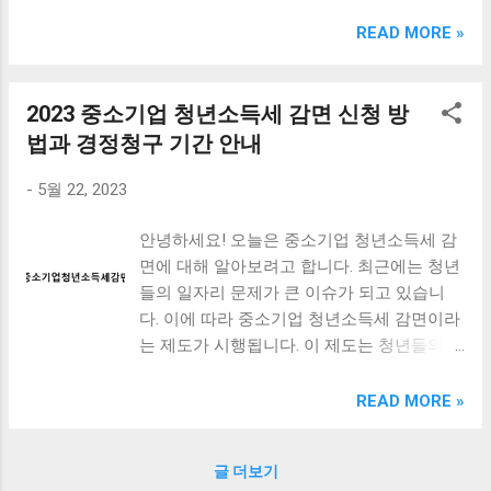
크림 KM960RB 일반형. 오아 접이식 블루투스 키보드
OABTKBDA 퓨어 화이트. 코시 베이직 블루투스 키보드
READ MORE »
KB1352BT 실버 텐키리스. 로지텍 무선키보드 텐키리스 더스
티 로즈 K380S. 로이체 무선 키보드 마우스 세트 RX3100 블
랙. 큐센 멤브레인 무선 키보드 블랙 K1000 일반형 블루투스
2023 중소기업 청년소득세 감면 신청 방
키보드 구매를 고려하실 때, 추가 할인 혜택을 놓치지 마세요.
법과 경정청구 기간 안내
다양한 할인 혜택과 빠른배송 혜택을 놓치지 않도록 먼저 확
인해보세요. 추가할인 확인하기 상품 하나를 사더라도 종류
-
5월 22, 2023
도 많고, 가격도 다양해서 결정이 많이 어려우시죠? 특히 블
루투스키보드 같은 상품을 고를 때는 더 고민이 많을 수 밖에
안녕하세요! 오늘은 중소기업 청년소득세 감
없습니다. 다양한 상품들을 상세스펙 과 가격 을 꼼꼼히 비교
면에 대해 알아보려고 합니다. 최근에는 청년
해서 구매하실 수 있도록 순위 추천 해드릴게요. 특가상품 보
들의 일자리 문제가 큰 이슈가 되고 있습니
러가기 추천상품 Best 유니콘 멀티페어링 스마트폰 태블릿
다. 이에 따라 중소기업 청년소득세 감면이라
거치형 저소음 블루투스 키보드, BK-500SB, 일반형, 블랙 유
는 제도가 시행됩니다. 이 제도는 청년들의
니콘 멀티페어링 스마트폰 태...
취업을 촉진시키기 위해 중소기업에서 근무
하는 청년들에게 소득세를 감면해주는 제도
READ MORE »
입니다. 이번에는 이 감면제도의 신청 방법과
경정청구 기간에 대해 알아보도록 하겠습니
글 더보기
다. 함께 청년들의 일자리 문제를 해결할 수