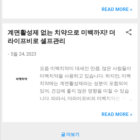
크림 KM960RB 일반형. 오아 접이식 블루투스 키보드
OABTKBDA 퓨어 화이트. 코시 베이직 블루투스 키보드
READ MORE »
KB1352BT 실버 텐키리스. 로지텍 무선키보드 텐키리스 더스
티 로즈 K380S. 로이체 무선 키보드 마우스 세트 RX3100 블
랙. 큐센 멤브레인 무선 키보드 블랙 K1000 일반형 블루투스
계면활성제 없는 치약으로 미백까지! 더
키보드 구매를 고려하실 때, 추가 할인 혜택을 놓치지 마세요.
라이프비로 셀프관리
다양한 할인 혜택과 빠른배송 혜택을 놓치지 않도록 먼저 확
인해보세요. 추가할인 확인하기 상품 하나를 사더라도 종류
-
5월 24, 2023
도 많고, 가격도 다양해서 결정이 많이 어려우시죠? 특히 블
루투스키보드 같은 상품을 고를 때는 더 고민이 많을 수 밖에
요즘 미백치약이 대세인 만큼, 많은 사람들이
없습니다. 다양한 상품들을 상세스펙 과 가격 을 꼼꼼히 비교
미백치약을 사용하고 있습니다. 하지만, 미백
해서 구매하실 수 있도록 순위 추천 해드릴게요. 특가상품 보
치약에는 계면활성제라는 성분이 포함되어
러가기 추천상품 Best 유니콘 멀티페어링 스마트폰 태블릿
있어, 건강에 좋지 않은 영향을 미칠 수 있습
거치형 저소음 블루투스 키보드, BK-500SB, 일반형, 블랙 유
니다. 따라서, 더라이프비의 미백치약은 계면
니콘 멀티페어링 스마트폰 태...
활성제를 사용하지 않고, 자연의 힘으로 치아
를 건강하게 유지할 수 있도록 도와줍니다.
READ MORE »
이번 포스트에서는 더라이프비의 미백치약
의 미백효과와 함께 치아 건강을 챙기는 방
글 더보기
법, 그리고 셀프관리의 중요성에 대해 알아보