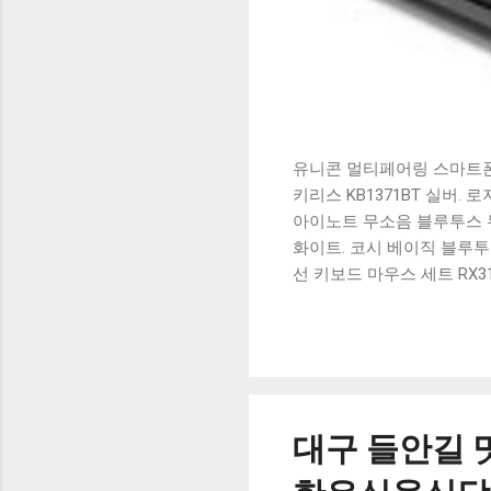
유니콘 멀티페어링 스마트폰 
키리스 KB1371BT 실버.
아이노트 무소음 블루투스 무
화이트. 코시 베이직 블루투스
선 키보드 마우스 세트 RX3
가 할인 혜택을 놓치지 마
상품 하나를 사더라도 종류
더 고민이 많을 수 밖에 없
드릴게요. 특가상품 보러가기
500SB, 일반형, 블랙 유니
대구 들안길 