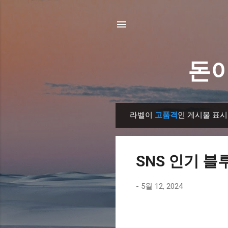
돈이
라벨이
고품격
인 게시물 표시
글
SNS 인기 블
-
5월 12, 2024