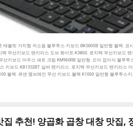
태블릿 거치형 저소음 블루투스 키보드 BK500SB 일반형 블랙. 코
 로지텍 무선키보드 텐키리스 도브 화이트 K380S. 로지텍 무선키보드 텐키
선키보드 마우스 세트 크림 KM960RB 일반형. 오아 접이식 블루투스 
 키보드 KB1352BT 실버 텐키리스. 로지텍 무선키보드 텐키리스 더스
100 블랙. 큐센 멤브레인 무선 키보드 블랙 K1000 일반형 블루투스
세요. 다양한 할인 혜택과 빠른배송 혜택을 놓치지 않도록 먼저 확인
도 많고, 가격도 다양해서 결정이 많이 어려우시죠? 특히 블루투스키
습니다. 다양한 상품들을 상세스펙 과 가격 을 꼼꼼히 비교해서 구매하
 추천상품 Best 유니콘 멀티페어링 스마트폰 태블릿 거치형 저소음 
콘 멀티페어링 스마트폰 태...
맛집 추천! 양곱화 곱창 대창 맛집,