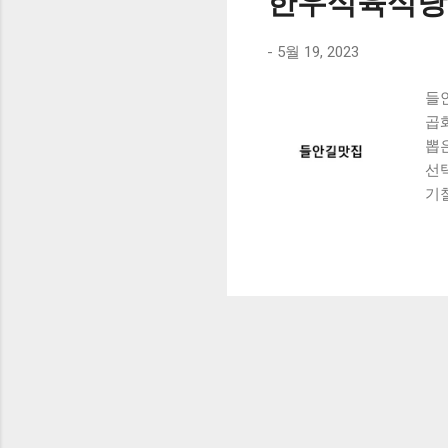
한우식육식당
-
5월 19, 2023
들
곱
뽑
선
기철
C
가
안
다
중
함
않
버
러
으