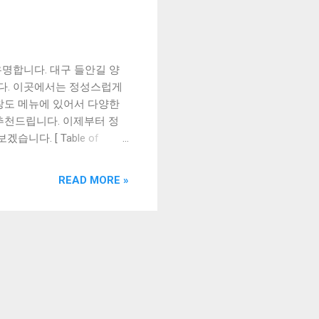
명합니다. 대구 들안길 양
다. 이곳에서는 정성스럽게
창도 메뉴에 있어서 다양한
추천드립니다. 이제부터 정
다. [ Table of
소문난 정기철명품한우식육식당
길 맛집의 고품격 가성비 들
READ MORE »
어 많은 이들이 찾는 곳이
을 받고 있다. 들안길 맛집
이곳에서는 깔끔한 인테리어와
 제공되는 서비스도 놓치지
 또 다른 맛집으로는 '영철
를 즐길 수 있다. 특히, 트
 자주 찾는 곳이다. 마지막
비가 맛있어서 많은 이들이