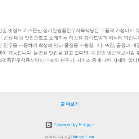
안길 맛집으로 소문난 정기철명품한우식육식당은 고품격 가성비로 유
화 곱창 대창 맛집으로도 소개되는 이곳은 가족모임과 회식에 딱입니
은 한우를 사용하여 최상의 맛과 품질을 자랑합니다. 또한, 곱창과 대
택이 가능합니다. 들안길 맛집을 찾고 있다면, 꼭 한번 방문해보시길 
명품한우식육식당의 메뉴와 분위기, 서비스 등에 대해 자세히 알아보겠습니
ontents ] 들안길 맛집의 고품격 가성비 들안길 소고기 맛집으로 
족모임과 회식에 딱! 대구 들안길 양곱화 곱창 대창 맛집 맺음말 들안
길은 서울의 대표적인 맛집 거리 중 하나로, 다양한 음식점들이 모여있
. 이곳의 맛집들은 고품격의 맛과 가성비가 뛰어나서 많은 이들의 호응
 하나인 '마포갈매기'는 대표적인 고기구이 전문점으로 유명하다. 
글 더보기
께 고급스러운 분위기에서 고기를 즐길 수 있다. 또한, 양념장과 함께
는다. 가격도 다른 고기구이 전문점에 비해 합리적이어서 인기가 많다.
거'가 있다. 이곳에서는 신선한 재료와 함께 정성스럽게 만들어진 햄버거
Powered by Blogger
플 오일을 사용한 햄버거가 인기가 높다. 가성비도 좋아서 저녁 식사로
로 소개할 맛집은 '마포참숯갈비'이다. 이곳에서는 숯불로 구워진 갈
테마 이미지 제공:
Michael Elkan