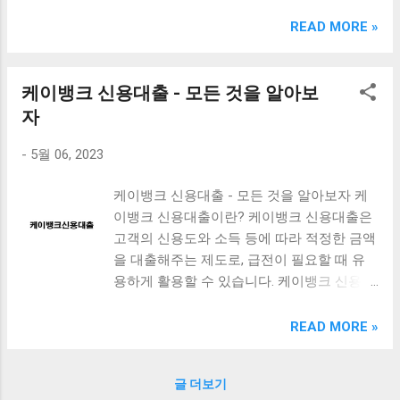
크림 KM960RB 일반형. 오아 접이식 블루투스 키보드
OABTKBDA 퓨어 화이트. 코시 베이직 블루투스 키보드
READ MORE »
KB1352BT 실버 텐키리스. 로지텍 무선키보드 텐키리스 더스
티 로즈 K380S. 로이체 무선 키보드 마우스 세트 RX3100 블
랙. 큐센 멤브레인 무선 키보드 블랙 K1000 일반형 블루투스
케이뱅크 신용대출 - 모든 것을 알아보
키보드 구매를 고려하실 때, 추가 할인 혜택을 놓치지 마세요.
자
다양한 할인 혜택과 빠른배송 혜택을 놓치지 않도록 먼저 확
인해보세요. 추가할인 확인하기 상품 하나를 사더라도 종류
-
5월 06, 2023
도 많고, 가격도 다양해서 결정이 많이 어려우시죠? 특히 블
루투스키보드 같은 상품을 고를 때는 더 고민이 많을 수 밖에
케이뱅크 신용대출 - 모든 것을 알아보자 케
없습니다. 다양한 상품들을 상세스펙 과 가격 을 꼼꼼히 비교
이뱅크 신용대출이란? 케이뱅크 신용대출은
해서 구매하실 수 있도록 순위 추천 해드릴게요. 특가상품 보
고객의 신용도와 소득 등에 따라 적정한 금액
러가기 추천상품 Best 유니콘 멀티페어링 스마트폰 태블릿
을 대출해주는 제도로, 급전이 필요할 때 유
거치형 저소음 블루투스 키보드, BK-500SB, 일반형, 블랙 유
용하게 활용할 수 있습니다. 케이뱅크 신용대
니콘 멀티페어링 스마트폰 태...
출의 특징 신청 및 이자율 확인이 간편합니
다. 대출 한도와 금리는 고객의 신용도와 상
READ MORE »
환 능력 등을 고려하여 책정됩니다. 보증인
및 담보가 필요하지 않습니다. 취업 또는 소
글 더보기
득 증빙서류가 필요합니다. 대출 상환 시에는