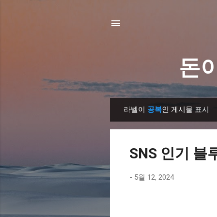
돈이
라벨이
공복
인 게시물 표시
글
SNS 인기 블
-
5월 12, 2024