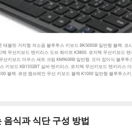
태블릿 거치형 저소음 블루투스 키보드 BK500SB 일반형 블랙. 코
 로지텍 무선키보드 텐키리스 도브 화이트 K380S. 로지텍 무선키보드 텐키
선키보드 마우스 세트 크림 KM960RB 일반형. 오아 접이식 블루투스 
 키보드 KB1352BT 실버 텐키리스. 로지텍 무선키보드 텐키리스 더스
100 블랙. 큐센 멤브레인 무선 키보드 블랙 K1000 일반형 블루투스
세요. 다양한 할인 혜택과 빠른배송 혜택을 놓치지 않도록 먼저 확인
도 많고, 가격도 다양해서 결정이 많이 어려우시죠? 특히 블루투스키
습니다. 다양한 상품들을 상세스펙 과 가격 을 꼼꼼히 비교해서 구매하
 추천상품 Best 유니콘 멀티페어링 스마트폰 태블릿 거치형 저소음 
콘 멀티페어링 스마트폰 태...
 음식과 식단 구성 방법