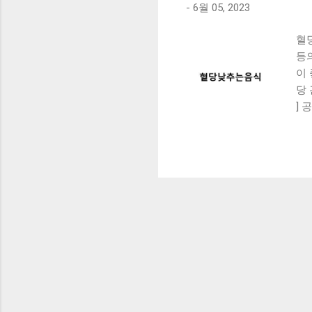
-
6월 05, 2023
혈
등
이
당 
]
으
낮
조
는
다.
콜리
류:
- 
것이
콩,
정
지해