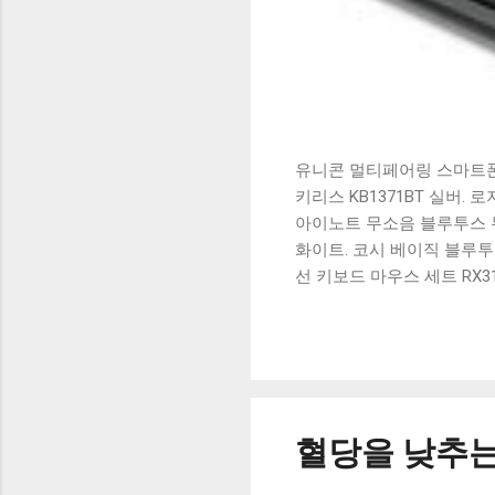
유니콘 멀티페어링 스마트폰 
키리스 KB1371BT 실버.
아이노트 무소음 블루투스 무
화이트. 코시 베이직 블루투스
선 키보드 마우스 세트 RX3
가 할인 혜택을 놓치지 마
상품 하나를 사더라도 종류
더 고민이 많을 수 밖에 없
드릴게요. 특가상품 보러가기
500SB, 일반형, 블랙 유니
혈당을 낮추는