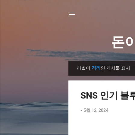
돈이
라벨이
격리
인 게시물 표시
글
SNS 인기 블
-
5월 12, 2024