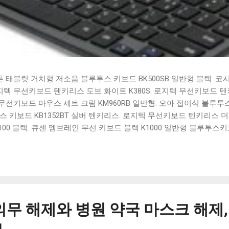
태블릿 거치형 저소음 블루투스 키보드 BK500SB 일반형 블랙. 코
 로지텍 무선키보드 텐키리스 도브 화이트 K380S. 로지텍 무선키보드 텐키
선키보드 마우스 세트 크림 KM960RB 일반형. 오아 접이식 블루투스 
 키보드 KB1352BT 실버 텐키리스. 로지텍 무선키보드 텐키리스 더스
100 블랙. 큐센 멤브레인 무선 키보드 블랙 K1000 일반형 블루투스
세요. 다양한 할인 혜택과 빠른배송 혜택을 놓치지 않도록 먼저 확인
도 많고, 가격도 다양해서 결정이 많이 어려우시죠? 특히 블루투스키
습니다. 다양한 상품들을 상세스펙 과 가격 을 꼼꼼히 비교해서 구매하
 추천상품 Best 유니콘 멀티페어링 스마트폰 태블릿 거치형 저소음 
콘 멀티페어링 스마트폰 태...
의무 해제와 병원 약국 마스크 해제