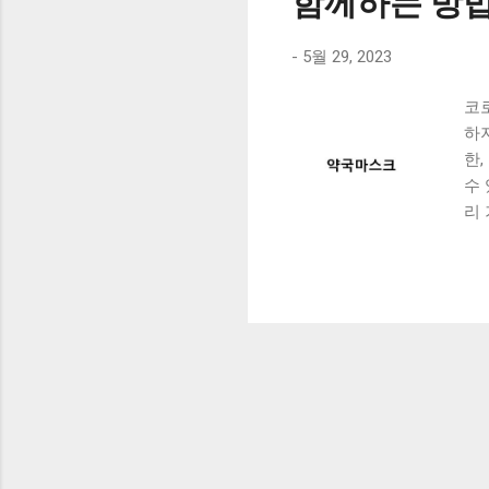
함께하는 방
-
5월 29, 2023
코
하
한
수
리
아
권고
권
리
로
결
한
상
해야
들