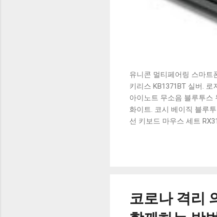
유니콘 멀티페어링 스마트폰 
키리스 KB1371BT 실버.
아이노트 무소음 블루투스 무
화이트. 코시 베이직 블루투스
선 키보드 마우스 세트 RX3
가 할인 혜택을 놓치지 마
상품 하나를 사더라도 종류
더 고민이 많을 수 밖에 없
드릴게요. 특가상품 보러가기
500SB, 일반형, 블랙 유니
코로나 격리 