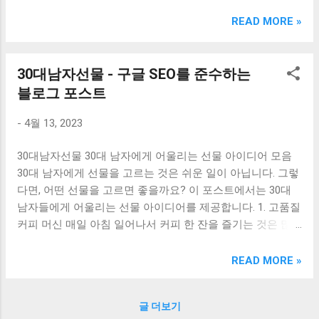
크림 KM960RB 일반형. 오아 접이식 블루투스 키보드
OABTKBDA 퓨어 화이트. 코시 베이직 블루투스 키보드
READ MORE »
KB1352BT 실버 텐키리스. 로지텍 무선키보드 텐키리스 더스
티 로즈 K380S. 로이체 무선 키보드 마우스 세트 RX3100 블
랙. 큐센 멤브레인 무선 키보드 블랙 K1000 일반형 블루투스
30대남자선물 - 구글 SEO를 준수하는
키보드 구매를 고려하실 때, 추가 할인 혜택을 놓치지 마세요.
블로그 포스트
다양한 할인 혜택과 빠른배송 혜택을 놓치지 않도록 먼저 확
인해보세요. 추가할인 확인하기 상품 하나를 사더라도 종류
-
4월 13, 2023
도 많고, 가격도 다양해서 결정이 많이 어려우시죠? 특히 블
루투스키보드 같은 상품을 고를 때는 더 고민이 많을 수 밖에
30대남자선물 30대 남자에게 어울리는 선물 아이디어 모음
없습니다. 다양한 상품들을 상세스펙 과 가격 을 꼼꼼히 비교
30대 남자에게 선물을 고르는 것은 쉬운 일이 아닙니다. 그렇
해서 구매하실 수 있도록 순위 추천 해드릴게요. 특가상품 보
다면, 어떤 선물을 고르면 좋을까요? 이 포스트에서는 30대
러가기 추천상품 Best 유니콘 멀티페어링 스마트폰 태블릿
남자들에게 어울리는 선물 아이디어를 제공합니다. 1. 고품질
거치형 저소음 블루투스 키보드, BK-500SB, 일반형, 블랙 유
커피 머신 매일 아침 일어나서 커피 한 잔을 즐기는 것은 많은
니콘 멀티페어링 스마트폰 태...
사람들에게 익숙한 일입니다. 30대 남자에게 고품질 커피 머
신은 훌륭한 선물입니다. 맛있는 커피를 즐길 수 있을 뿐만 아
READ MORE »
니라, 일상 생활에서 스트레스를 풀고 새로운 에너지를 얻을
수 있습니다. 2. 스마트 워치 스마트폰 보다 전문적인 이미지
글 더보기
와 함께 실용성에 더욱 초점을 맞춘 스마트 워치는 30대 남자