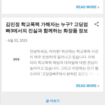
크림 KM960RB 일반형. 오아 접이식 블루투스 키보드
OABTKBDA 퓨어 화이트. 코시 베이직 블루투스 키보드
READ MORE »
KB1352BT 실버 텐키리스. 로지텍 무선키보드 텐키리스 더스
티 로즈 K380S. 로이체 무선 키보드 마우스 세트 RX3100 블
랙. 큐센 멤브레인 무선 키보드 블랙 K1000 일반형 블루투스
김민정 학교폭력 가해자는 누구? 고딩엄
키보드 구매를 고려하실 때, 추가 할인 혜택을 놓치지 마세요.
빠3에서의 진실과 함께하는 화장품 정보
다양한 할인 혜택과 빠른배송 혜택을 놓치지 않도록 먼저 확
인해보세요. 추가할인 확인하기 상품 하나를 사더라도 종류
-
6월 02, 2023
도 많고, 가격도 다양해서 결정이 많이 어려우시죠? 특히 블
루투스키보드 같은 상품을 고를 때는 더 고민이 많을 수 밖에
안녕하세요, 여러분! 최근에는 학교폭력 사건
없습니다. 다양한 상품들을 상세스펙 과 가격 을 꼼꼼히 비교
이 매우 빈번하게 일어나고 있습니다. 이에
해서 구매하실 수 있도록 순위 추천 해드릴게요. 특가상품 보
따라 학교폭력 예방과 대처법에 대한 관심이
러가기 추천상품 Best 유니콘 멀티페어링 스마트폰 태블릿
높아지고 있습니다. 그리고 이번에는 인기 웹
거치형 저소음 블루투스 키보드, BK-500SB, 일반형, 블랙 유
드라마 '고딩엄빠3'에서 밝혀진 김민정 학폭
니콘 멀티페어링 스마트폰 태...
가해자의 정체가 논란을 불러 일으켰습니다.
이번 화에서는 김민정의 화장품인 고혼진 기
READ MORE »
미크림의 효과와 사용법도 밝혀졌습니다. 이
번 포스트에서는 이와 관련된 다양한 정보를
글 더보기
제공하고, 학교폭력 예방을 위한 교육과 대처