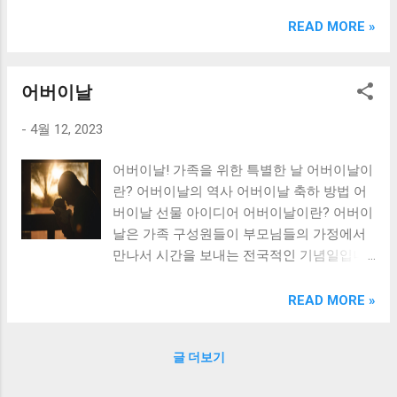
크림 KM960RB 일반형. 오아 접이식 블루투스 키보드
OABTKBDA 퓨어 화이트. 코시 베이직 블루투스 키보드
READ MORE »
KB1352BT 실버 텐키리스. 로지텍 무선키보드 텐키리스 더스
티 로즈 K380S. 로이체 무선 키보드 마우스 세트 RX3100 블
랙. 큐센 멤브레인 무선 키보드 블랙 K1000 일반형 블루투스
어버이날
키보드 구매를 고려하실 때, 추가 할인 혜택을 놓치지 마세요.
-
4월 12, 2023
다양한 할인 혜택과 빠른배송 혜택을 놓치지 않도록 먼저 확
인해보세요. 추가할인 확인하기 상품 하나를 사더라도 종류
어버이날! 가족을 위한 특별한 날 어버이날이
도 많고, 가격도 다양해서 결정이 많이 어려우시죠? 특히 블
란? 어버이날의 역사 어버이날 축하 방법 어
루투스키보드 같은 상품을 고를 때는 더 고민이 많을 수 밖에
버이날 선물 아이디어 어버이날이란? 어버이
없습니다. 다양한 상품들을 상세스펙 과 가격 을 꼼꼼히 비교
날은 가족 구성원들이 부모님들의 가정에서
해서 구매하실 수 있도록 순위 추천 해드릴게요. 특가상품 보
만나서 시간을 보내는 전국적인 기념일입니
러가기 추천상품 Best 유니콘 멀티페어링 스마트폰 태블릿
다. 어버이날은 국경을 넘어 세계 80여 개국
거치형 저소음 블루투스 키보드, BK-500SB, 일반형, 블랙 유
에서 기념합니다. 어버이날의 역사 어버이날
니콘 멀티페어링 스마트폰 태...
READ MORE »
은 미국에서 시작되어 전 세계로 확산된 기념
일입니다. 1914년, 미국 시애틀에서 한 소녀
글 더보기
가 어버이날을 제안하였고 이후 매년 5월 둘
째 일요일을 어버이날이라고 지정하였습니