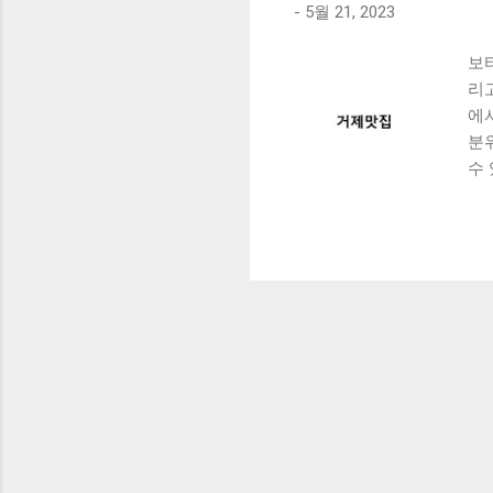
-
5월 21, 2023
보
리
에
분
수
맛볼
Co
리
사
있
있
니
니
또
이
지
제