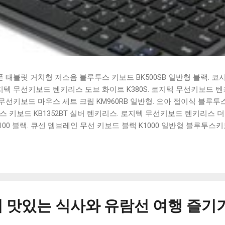
태블릿 거치형 저소음 블루투스 키보드 BK500SB 일반형 블랙. 코
 로지텍 무선키보드 텐키리스 도브 화이트 K380S. 로지텍 무선키보드 텐키
선키보드 마우스 세트 크림 KM960RB 일반형. 오아 접이식 블루투스 
 키보드 KB1352BT 실버 텐키리스. 로지텍 무선키보드 텐키리스 더스
100 블랙. 큐센 멤브레인 무선 키보드 블랙 K1000 일반형 블루투스
세요. 다양한 할인 혜택과 빠른배송 혜택을 놓치지 않도록 먼저 확인
도 많고, 가격도 다양해서 결정이 많이 어려우시죠? 특히 블루투스키
습니다. 다양한 상품들을 상세스펙 과 가격 을 꼼꼼히 비교해서 구매하
 추천상품 Best 유니콘 멀티페어링 스마트폰 태블릿 거치형 저소음 
콘 멀티페어링 스마트폰 태...
 맛있는 식사와 유람선 여행 즐기기