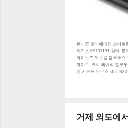
유니콘 멀티페어링 스마트폰 
키리스 KB1371BT 실버.
아이노트 무소음 블루투스 무
화이트. 코시 베이직 블루투스
선 키보드 마우스 세트 RX3
가 할인 혜택을 놓치지 마
상품 하나를 사더라도 종류
더 고민이 많을 수 밖에 없
드릴게요. 특가상품 보러가기
500SB, 일반형, 블랙 유니
거제 외도에서