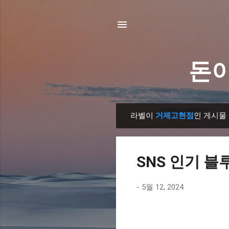
돈이
라벨이
거제고현점
인 게시물
글
SNS 인기 블
-
5월 12, 2024