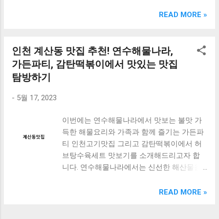
크림 KM960RB 일반형. 오아 접이식 블루투스 키보드
OABTKBDA 퓨어 화이트. 코시 베이직 블루투스 키보드
READ MORE »
KB1352BT 실버 텐키리스. 로지텍 무선키보드 텐키리스 더스
티 로즈 K380S. 로이체 무선 키보드 마우스 세트 RX3100 블
랙. 큐센 멤브레인 무선 키보드 블랙 K1000 일반형 블루투스
인천 계산동 맛집 추천! 연수해물나라,
키보드 구매를 고려하실 때, 추가 할인 혜택을 놓치지 마세요.
가든파티, 감탄떡볶이에서 맛있는 맛집
다양한 할인 혜택과 빠른배송 혜택을 놓치지 않도록 먼저 확
탐방하기
인해보세요. 추가할인 확인하기 상품 하나를 사더라도 종류
도 많고, 가격도 다양해서 결정이 많이 어려우시죠? 특히 블
-
5월 17, 2023
루투스키보드 같은 상품을 고를 때는 더 고민이 많을 수 밖에
없습니다. 다양한 상품들을 상세스펙 과 가격 을 꼼꼼히 비교
이번에는 연수해물나라에서 맛보는 불맛 가
해서 구매하실 수 있도록 순위 추천 해드릴게요. 특가상품 보
득한 해물요리와 가족과 함께 즐기는 가든파
러가기 추천상품 Best 유니콘 멀티페어링 스마트폰 태블릿
티 인천고기맛집 그리고 감탄떡볶이에서 허
거치형 저소음 블루투스 키보드, BK-500SB, 일반형, 블랙 유
브탕수육세트 맛보기를 소개해드리고자 합
니콘 멀티페어링 스마트폰 태...
니다. 연수해물나라에서는 신선한 해산물을
사용하여 불맛 가득한 요리를 즐길 수 있습니
다. 또한, 인천의 대표적인 고기 맛집인 가든
READ MORE »
파티에서는 가족들과 함께 즐길 수 있는 다양
한 고기 요리를 맛볼 수 있습니다. 마지막으