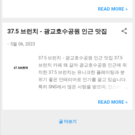
크림 KM960RB 일반형. 오아 접이식 블루투스 키보드
OABTKBDA 퓨어 화이트. 코시 베이직 블루투스 키보드
READ MORE »
KB1352BT 실버 텐키리스. 로지텍 무선키보드 텐키리스 더스
티 로즈 K380S. 로이체 무선 키보드 마우스 세트 RX3100 블
랙. 큐센 멤브레인 무선 키보드 블랙 K1000 일반형 블루투스
37.5 브런치 - 광교호수공원 인근 맛집
키보드 구매를 고려하실 때, 추가 할인 혜택을 놓치지 마세요.
-
5월 06, 2023
다양한 할인 혜택과 빠른배송 혜택을 놓치지 않도록 먼저 확
인해보세요. 추가할인 확인하기 상품 하나를 사더라도 종류
37.5 브런치 - 광교호수공원 인근 맛집 37.5
도 많고, 가격도 다양해서 결정이 많이 어려우시죠? 특히 블
브런치 카페 왜 갈까 광교호수공원 인근에 위
루투스키보드 같은 상품을 고를 때는 더 고민이 많을 수 밖에
치한 37.5 브런치는 유니크한 플레이팅과 분
없습니다. 다양한 상품들을 상세스펙 과 가격 을 꼼꼼히 비교
위기 좋은 인테리어로 인기를 끌고 있습니다.
해서 구매하실 수 있도록 순위 추천 해드릴게요. 특가상품 보
특히 SNS에서 많은 사랑을 받으며, 인스타그
러가기 추천상품 Best 유니콘 멀티페어링 스마트폰 태블릿
램에는 37.5 브런치에서 찍은 사진들이 많이
거치형 저소음 블루투스 키보드, BK-500SB, 일반형, 블랙 유
올라와있습니다. 이곳에서 맛있는 브런치를
니콘 멀티페어링 스마트폰 태...
READ MORE »
즐기면서 소셜미디어에서 화제가 되어보세
요. 37.5 브런치 카페 메뉴 가격 주차 37.5 브
글 더보기
런치의 대표 메뉴는 에그베네딕트와 프렌치
토스트입니다. 포장도 가능하며, 메뉴 가격은