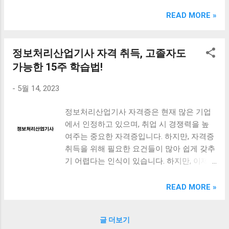
크림 KM960RB 일반형. 오아 접이식 블루투스 키보드
OABTKBDA 퓨어 화이트. 코시 베이직 블루투스 키보드
READ MORE »
KB1352BT 실버 텐키리스. 로지텍 무선키보드 텐키리스 더스
티 로즈 K380S. 로이체 무선 키보드 마우스 세트 RX3100 블
랙. 큐센 멤브레인 무선 키보드 블랙 K1000 일반형 블루투스
정보처리산업기사 자격 취득, 고졸자도
키보드 구매를 고려하실 때, 추가 할인 혜택을 놓치지 마세요.
가능한 15주 학습법!
다양한 할인 혜택과 빠른배송 혜택을 놓치지 않도록 먼저 확
인해보세요. 추가할인 확인하기 상품 하나를 사더라도 종류
-
5월 14, 2023
도 많고, 가격도 다양해서 결정이 많이 어려우시죠? 특히 블
루투스키보드 같은 상품을 고를 때는 더 고민이 많을 수 밖에
정보처리산업기사 자격증은 현재 많은 기업
없습니다. 다양한 상품들을 상세스펙 과 가격 을 꼼꼼히 비교
에서 인정하고 있으며, 취업 시 경쟁력을 높
해서 구매하실 수 있도록 순위 추천 해드릴게요. 특가상품 보
여주는 중요한 자격증입니다. 하지만, 자격증
러가기 추천상품 Best 유니콘 멀티페어링 스마트폰 태블릿
취득을 위해 필요한 요건들이 많아 쉽게 갖추
거치형 저소음 블루투스 키보드, BK-500SB, 일반형, 블랙 유
기 어렵다는 인식이 있습니다. 하지만, 이제는
니콘 멀티페어링 스마트폰 태...
고졸자도 가능한 정보처리산업기사 자격 취
득법이 있습니다. 이번 포스트에서는 15주 학
READ MORE »
습법으로 정보처리산업기사 자격 취득하는
방법에 대해 알아보겠습니다. 자격증 취득을
글 더보기
희망하는 분들은 꼭 참고해보세요! [ Table of