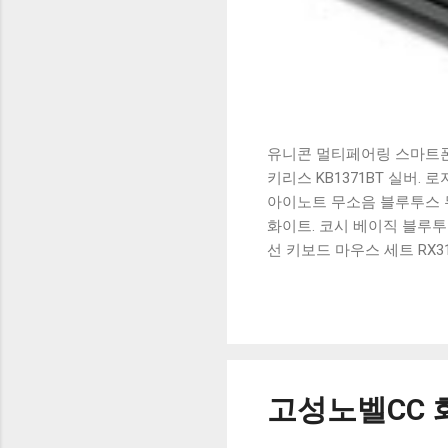
유니콘 멀티페어링 스마트폰 
키리스 KB1371BT 실버.
아이노트 무소음 블루투스 무
화이트. 코시 베이직 블루투스
선 키보드 마우스 세트 RX3
가 할인 혜택을 놓치지 마
상품 하나를 사더라도 종류
더 고민이 많을 수 밖에 없
드릴게요. 특가상품 보러가기
500SB, 일반형, 블랙 유니
고성노벨CC 