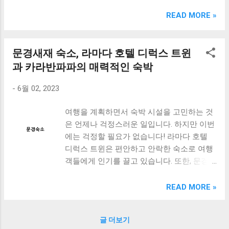
크림 KM960RB 일반형. 오아 접이식 블루투스 키보드
OABTKBDA 퓨어 화이트. 코시 베이직 블루투스 키보드
READ MORE »
KB1352BT 실버 텐키리스. 로지텍 무선키보드 텐키리스 더스
티 로즈 K380S. 로이체 무선 키보드 마우스 세트 RX3100 블
랙. 큐센 멤브레인 무선 키보드 블랙 K1000 일반형 블루투스
문경새재 숙소, 라마다 호텔 디럭스 트윈
키보드 구매를 고려하실 때, 추가 할인 혜택을 놓치지 마세요.
과 카라반파파의 매력적인 숙박
다양한 할인 혜택과 빠른배송 혜택을 놓치지 않도록 먼저 확
인해보세요. 추가할인 확인하기 상품 하나를 사더라도 종류
-
6월 02, 2023
도 많고, 가격도 다양해서 결정이 많이 어려우시죠? 특히 블
루투스키보드 같은 상품을 고를 때는 더 고민이 많을 수 밖에
여행을 계획하면서 숙박 시설을 고민하는 것
없습니다. 다양한 상품들을 상세스펙 과 가격 을 꼼꼼히 비교
은 언제나 걱정스러운 일입니다. 하지만 이번
해서 구매하실 수 있도록 순위 추천 해드릴게요. 특가상품 보
에는 걱정할 필요가 없습니다! 라마다 호텔
러가기 추천상품 Best 유니콘 멀티페어링 스마트폰 태블릿
디럭스 트윈은 편안하고 안락한 숙소로 여행
거치형 저소음 블루투스 키보드, BK-500SB, 일반형, 블랙 유
객들에게 인기를 끌고 있습니다. 또한, 문경
니콘 멀티페어링 스마트폰 태...
카라반은 경치가 아름다운 숙박 시설로, 자연
과 함께하는 휴식을 원하는 분들께 추천드립
READ MORE »
니다. 이 두 숙박 시설은 각자의 매력을 가지
고 있지만, 공통적으로 인근 관광지와의 근접
글 더보기
성으로 인해 여행객들에게 큰 장점을 제공합