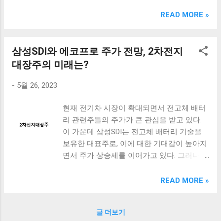
크림 KM960RB 일반형. 오아 접이식 블루투스 키보드
OABTKBDA 퓨어 화이트. 코시 베이직 블루투스 키보드
READ MORE »
KB1352BT 실버 텐키리스. 로지텍 무선키보드 텐키리스 더스
티 로즈 K380S. 로이체 무선 키보드 마우스 세트 RX3100 블
랙. 큐센 멤브레인 무선 키보드 블랙 K1000 일반형 블루투스
삼성SDI와 에코프로 주가 전망, 2차전지
키보드 구매를 고려하실 때, 추가 할인 혜택을 놓치지 마세요.
대장주의 미래는?
다양한 할인 혜택과 빠른배송 혜택을 놓치지 않도록 먼저 확
인해보세요. 추가할인 확인하기 상품 하나를 사더라도 종류
-
5월 26, 2023
도 많고, 가격도 다양해서 결정이 많이 어려우시죠? 특히 블
루투스키보드 같은 상품을 고를 때는 더 고민이 많을 수 밖에
현재 전기차 시장이 확대되면서 전고체 배터
없습니다. 다양한 상품들을 상세스펙 과 가격 을 꼼꼼히 비교
리 관련주들의 주가가 큰 관심을 받고 있다.
해서 구매하실 수 있도록 순위 추천 해드릴게요. 특가상품 보
이 가운데 삼성SDI는 전고체 배터리 기술을
러가기 추천상품 Best 유니콘 멀티페어링 스마트폰 태블릿
보유한 대표주로, 이에 대한 기대감이 높아지
거치형 저소음 블루투스 키보드, BK-500SB, 일반형, 블랙 유
면서 주가 상승세를 이어가고 있다. 그러나
니콘 멀티페어링 스마트폰 태...
에코프로비엠과 엘앤에프 같은 2차전지 대장
주들의 주가 전망은 어떨까? 또한, 에코프로
READ MORE »
주가 전망은 애매한 흐름 속에서 어떤 모습을
보일지, 2차전지 대장주들의 미래는 어떻게
글 더보기
전개될지 궁금한 사람들이 많다. 이번 포스트