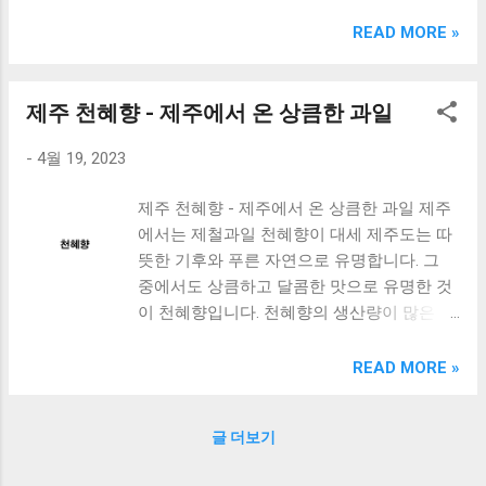
크림 KM960RB 일반형. 오아 접이식 블루투스 키보드
OABTKBDA 퓨어 화이트. 코시 베이직 블루투스 키보드
READ MORE »
KB1352BT 실버 텐키리스. 로지텍 무선키보드 텐키리스 더스
티 로즈 K380S. 로이체 무선 키보드 마우스 세트 RX3100 블
랙. 큐센 멤브레인 무선 키보드 블랙 K1000 일반형 블루투스
제주 천혜향 - 제주에서 온 상큼한 과일
키보드 구매를 고려하실 때, 추가 할인 혜택을 놓치지 마세요.
-
4월 19, 2023
다양한 할인 혜택과 빠른배송 혜택을 놓치지 않도록 먼저 확
인해보세요. 추가할인 확인하기 상품 하나를 사더라도 종류
제주 천혜향 - 제주에서 온 상큼한 과일 제주
도 많고, 가격도 다양해서 결정이 많이 어려우시죠? 특히 블
에서는 제철과일 천혜향이 대세 제주도는 따
루투스키보드 같은 상품을 고를 때는 더 고민이 많을 수 밖에
뜻한 기후와 푸른 자연으로 유명합니다. 그
없습니다. 다양한 상품들을 상세스펙 과 가격 을 꼼꼼히 비교
중에서도 상큼하고 달콤한 맛으로 유명한 것
해서 구매하실 수 있도록 순위 추천 해드릴게요. 특가상품 보
이 천혜향입니다. 천혜향의 생산량이 많은 2
러가기 추천상품 Best 유니콘 멀티페어링 스마트폰 태블릿
월에는 제철 과일 중 하나로 떠오르며, 매년
거치형 저소음 블루투스 키보드, BK-500SB, 일반형, 블랙 유
많은 사람들이 제주를 찾아 천혜향을 즐깁니
니콘 멀티페어링 스마트폰 태...
READ MORE »
다. 고당도와 상큼함으로 맛있는 천혜향 천혜
향의 특징은 고당도와 상큼함입니다. 과육이
글 더보기
알맞게 잘 익으면 당도는 12도 이상에 도달한
다고 합니다. 그리고 특유의 향기와 색상은