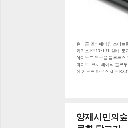
유니콘 멀티페어링 스마트폰 
키리스 KB1371BT 실버.
아이노트 무소음 블루투스 무
화이트. 코시 베이직 블루투스
선 키보드 마우스 세트 RX3
가 할인 혜택을 놓치지 마
상품 하나를 사더라도 종류
더 고민이 많을 수 밖에 없
드릴게요. 특가상품 보러가기
500SB, 일반형, 블랙 유니
양재시민의숲역