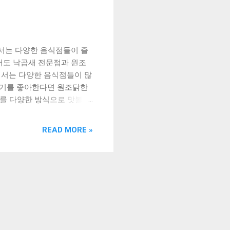
서는 다양한 음식점들이 즐
서도 낙곱새 전문점과 원조
서는 다양한 음식점들이 많
닭고기를 좋아한다면 원조닭한
를 다양한 방식으로 맛볼 수
양재시민의숲역 맛집에서 먹을
 메뉴를 살펴보면, 매콤한
READ MORE »
메뉴들은 맛 또한 최상이며,
역 맛집에서 먹을 수 있는
시민의숲역 맛집, 낙곱새 전문점
 양재시민의숲역 맛집에서 먹
새 전문점 소개 양재시민의
 중에서도 낙곱새 전문점인
민의숲역 2번 출구에서 도보로
명한 낙곱새의 전통적인 맛