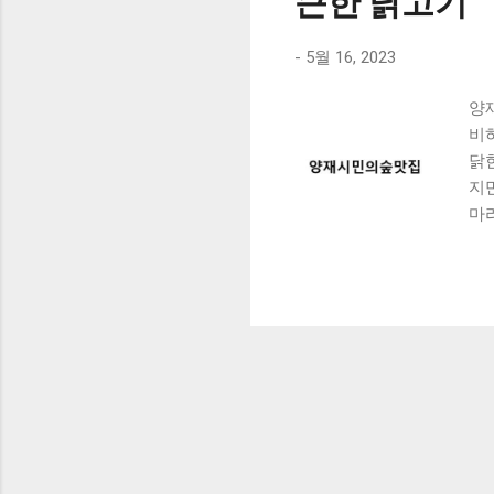
큰한 닭고기
-
5월 16, 2023
양
비
닭
지
마
있
수
낙
이
다양
소
을
숲
‘
5