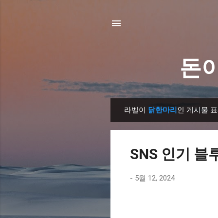
돈이
라벨이
닭한마리
인 게시물 
글
SNS 인기 블
-
5월 12, 2024