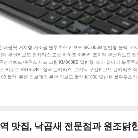
태블릿 거치형 저소음 블루투스 키보드 BK500SB 일반형 블랙. 코
 로지텍 무선키보드 텐키리스 도브 화이트 K380S. 로지텍 무선키보드 텐키
선키보드 마우스 세트 크림 KM960RB 일반형. 오아 접이식 블루투스 
 키보드 KB1352BT 실버 텐키리스. 로지텍 무선키보드 텐키리스 더스
100 블랙. 큐센 멤브레인 무선 키보드 블랙 K1000 일반형 블루투스
세요. 다양한 할인 혜택과 빠른배송 혜택을 놓치지 않도록 먼저 확인
도 많고, 가격도 다양해서 결정이 많이 어려우시죠? 특히 블루투스키
습니다. 다양한 상품들을 상세스펙 과 가격 을 꼼꼼히 비교해서 구매하
 추천상품 Best 유니콘 멀티페어링 스마트폰 태블릿 거치형 저소음 
콘 멀티페어링 스마트폰 태...
 맛집, 낙곱새 전문점과 원조닭