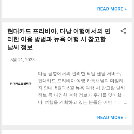
크림 KM960RB 일반형. 오아 접이식 블루투스 키보드
OABTKBDA 퓨어 화이트. 코시 베이직 블루투스 키보드
READ MORE »
KB1352BT 실버 텐키리스. 로지텍 무선키보드 텐키리스 더스
티 로즈 K380S. 로이체 무선 키보드 마우스 세트 RX3100 블
랙. 큐센 멤브레인 무선 키보드 블랙 K1000 일반형 블루투스
현대카드 프리비아, 다낭 여행에서의 편
키보드 구매를 고려하실 때, 추가 할인 혜택을 놓치지 마세요.
리한 이용 방법과 뉴욕 여행 시 참고할
다양한 할인 혜택과 빠른배송 혜택을 놓치지 않도록 먼저 확
날씨 정보
인해보세요. 추가할인 확인하기 상품 하나를 사더라도 종류
도 많고, 가격도 다양해서 결정이 많이 어려우시죠? 특히 블
-
5월 21, 2023
루투스키보드 같은 상품을 고를 때는 더 고민이 많을 수 밖에
없습니다. 다양한 상품들을 상세스펙 과 가격 을 꼼꼼히 비교
다낭 공항에서의 편리한 픽업 샌딩 서비스,
해서 구매하실 수 있도록 순위 추천 해드릴게요. 특가상품 보
현대카드 프리비아 여행 카톡채널과 마일리
러가기 추천상품 Best 유니콘 멀티페어링 스마트폰 태블릿
지 안내, 5월과 6월 뉴욕 여행 시 참고할 날씨
거치형 저소음 블루투스 키보드, BK-500SB, 일반형, 블랙 유
정보 등 다양한 여행 정보가 우리를 맞이합니
니콘 멀티페어링 스마트폰 태...
다. 여행을 계획하고 있는 분들은 이번 기회
를 놓치지 마세요. 특히 다낭 공항에서의 픽
업 샌딩 서비스는 여행을 더욱 편리하게 만들
READ MORE »
어주는 아주 좋은 서비스입니다. 또한 현대카
드 프리비아 여행 카톡채널과 마일리지 안내