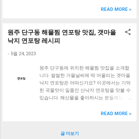
크림 KM960RB 일반형. 오아 접이식 블루투스 키보드
OABTKBDA 퓨어 화이트. 코시 베이직 블루투스 키보드
READ MORE »
KB1352BT 실버 텐키리스. 로지텍 무선키보드 텐키리스 더스
티 로즈 K380S. 로이체 무선 키보드 마우스 세트 RX3100 블
랙. 큐센 멤브레인 무선 키보드 블랙 K1000 일반형 블루투스
원주 단구동 해물찜 연포탕 맛집, 갯마을
키보드 구매를 고려하실 때, 추가 할인 혜택을 놓치지 마세요.
낙지 연포탕 레시피
다양한 할인 혜택과 빠른배송 혜택을 놓치지 않도록 먼저 확
인해보세요. 추가할인 확인하기 상품 하나를 사더라도 종류
-
5월 24, 2023
도 많고, 가격도 다양해서 결정이 많이 어려우시죠? 특히 블
루투스키보드 같은 상품을 고를 때는 더 고민이 많을 수 밖에
원주 단구동에 위치한 해물찜 맛집을 소개합
없습니다. 다양한 상품들을 상세스펙 과 가격 을 꼼꼼히 비교
니다. 쌀쌀한 가을날씨에 딱 어울리는 갯마을
해서 구매하실 수 있도록 순위 추천 해드릴게요. 특가상품 보
낙지 연포탕은 어떠신가요? 이곳에서는 기막
러가기 추천상품 Best 유니콘 멀티페어링 스마트폰 태블릿
힌 국물맛이 일품인 산낙지 연포탕을 맛볼 수
거치형 저소음 블루투스 키보드, BK-500SB, 일반형, 블랙 유
있습니다. 해산물을 좋아하시는 분들께는 꼭
니콘 멀티페어링 스마트폰 태...
추천드리고 싶은 곳입니다. 이번에는 산낙지
연포탕의 레시피를 알아보겠습니다. 집에서
READ MORE »
도 쉽게 만들 수 있는 방법으로, 가족들과 함
께 맛있는 해물찜을 즐겨보세요. [ Table of
글 더보기
Contents ] 원주 단구동 해물찜 맛집 추천 쌀