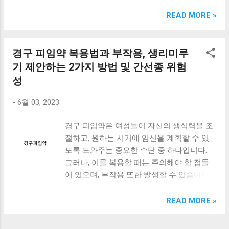
크림 KM960RB 일반형. 오아 접이식 블루투스 키보드
OABTKBDA 퓨어 화이트. 코시 베이직 블루투스 키보드
READ MORE »
KB1352BT 실버 텐키리스. 로지텍 무선키보드 텐키리스 더스
티 로즈 K380S. 로이체 무선 키보드 마우스 세트 RX3100 블
랙. 큐센 멤브레인 무선 키보드 블랙 K1000 일반형 블루투스
경구 피임약 복용법과 부작용, 생리미루
키보드 구매를 고려하실 때, 추가 할인 혜택을 놓치지 마세요.
기 제안하는 2가지 방법 및 간선종 위험
다양한 할인 혜택과 빠른배송 혜택을 놓치지 않도록 먼저 확
성
인해보세요. 추가할인 확인하기 상품 하나를 사더라도 종류
도 많고, 가격도 다양해서 결정이 많이 어려우시죠? 특히 블
-
6월 03, 2023
루투스키보드 같은 상품을 고를 때는 더 고민이 많을 수 밖에
없습니다. 다양한 상품들을 상세스펙 과 가격 을 꼼꼼히 비교
경구 피임약은 여성들이 자신의 생식력을 조
해서 구매하실 수 있도록 순위 추천 해드릴게요. 특가상품 보
절하고, 원하는 시기에 임신을 계획할 수 있
러가기 추천상품 Best 유니콘 멀티페어링 스마트폰 태블릿
도록 도와주는 중요한 수단 중 하나입니다.
거치형 저소음 블루투스 키보드, BK-500SB, 일반형, 블랙 유
그러나, 이를 복용할 때는 주의해야 할 점들
니콘 멀티페어링 스마트폰 태...
이 있으며, 부작용 또한 발생할 수 있습니다.
이번 포스트에서는 경구 피임약 복용 시 주의
할 점과 부작용, 그리고 생리를 미루기 위한 2
READ MORE »
가지 경구 피임약 복용법에 대해 알아보겠습
니다. 또한, 간선종이 있는 여성들이 경구 피