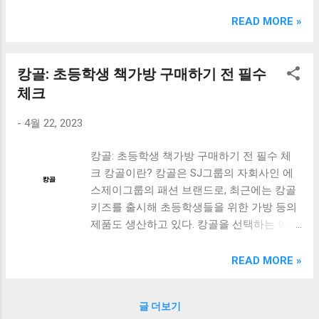
크림 KM960RB 일반형. 오아 접이식 블루투스 키보드
OABTKBDA 퓨어 화이트. 코시 베이직 블루투스 키보드
READ MORE »
KB1352BT 실버 텐키리스. 로지텍 무선키보드 텐키리스 더스
티 로즈 K380S. 로이체 무선 키보드 마우스 세트 RX3100 블
랙. 큐센 멤브레인 무선 키보드 블랙 K1000 일반형 블루투스
캉골: 초등학생 책가방 구매하기 전 필수
키보드 구매를 고려하실 때, 추가 할인 혜택을 놓치지 마세요.
체크
다양한 할인 혜택과 빠른배송 혜택을 놓치지 않도록 먼저 확
인해보세요. 추가할인 확인하기 상품 하나를 사더라도 종류
-
4월 22, 2023
도 많고, 가격도 다양해서 결정이 많이 어려우시죠? 특히 블
루투스키보드 같은 상품을 고를 때는 더 고민이 많을 수 밖에
캉골: 초등학생 책가방 구매하기 전 필수 체
없습니다. 다양한 상품들을 상세스펙 과 가격 을 꼼꼼히 비교
크 캉골이란? 캉골은 SJ그룹의 자회사인 에
해서 구매하실 수 있도록 순위 추천 해드릴게요. 특가상품 보
스제이그룹의 패션 브랜드로, 최근에는 캉골
러가기 추천상품 Best 유니콘 멀티페어링 스마트폰 태블릿
키즈를 출시해 초등학생들을 위한 가방 등의
거치형 저소음 블루투스 키보드, BK-500SB, 일반형, 블랙 유
제품도 생산하고 있다. 캉골을 선택하는 이유
니콘 멀티페어링 스마트폰 태...
디자인: 캉골은 다양한 디자인을 제공하여 학
생들이 좋아하는 캐릭터부터 심플한 디자인
READ MORE »
까지 다양한 선택지를 제공한다. 내구성: 캉골
의 제품은 내구성이 뛰어나서 오랫동안 사용
글 더보기
할 수 있다. 가방 및 다양한 용품 생산: 캉골은