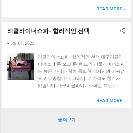
크림 KM960RB 일반형. 오아 접이식 블루투스 키보드
OABTKBDA 퓨어 화이트. 코시 베이직 블루투스 키보드
READ MORE »
KB1352BT 실버 텐키리스. 로지텍 무선키보드 텐키리스 더스
티 로즈 K380S. 로이체 무선 키보드 마우스 세트 RX3100 블
랙. 큐센 멤브레인 무선 키보드 블랙 K1000 일반형 블루투스
리클라이너쇼파- 합리적인 선택
키보드 구매를 고려하실 때, 추가 할인 혜택을 놓치지 마세요.
-
5월 01, 2023
다양한 할인 혜택과 빠른배송 혜택을 놓치지 않도록 먼저 확
인해보세요. 추가할인 확인하기 상품 하나를 사더라도 종류
리클라이너쇼파- 합리적인 선택 대구리클라
도 많고, 가격도 다양해서 결정이 많이 어려우시죠? 특히 블
이너쇼파 돈 쓰고 돈 번 느낌 리클라이너쇼파
루투스키보드 같은 상품을 고를 때는 더 고민이 많을 수 밖에
는 높은 가격과 함께 특별한 디자인과 기능성
없습니다. 다양한 상품들을 상세스펙 과 가격 을 꼼꼼히 비교
으로 유명합니다. 그러나 그 가격도 한계가
해서 구매하실 수 있도록 순위 추천 해드릴게요. 특가상품 보
있습니다. 대구리클라이너쇼파는 효율적인
러가기 추천상품 Best 유니콘 멀티페어링 스마트폰 태블릿
생산과 유통으로 인하여 합리적인 가격에 최
거치형 저소음 블루투스 키보드, BK-500SB, 일반형, 블랙 유
상의 품질을 제공합니다. 돈을 쓰면서도 돈을
니콘 멀티페어링 스마트폰 태...
READ MORE »
번 느낌을 느낄 수 있습니다. 까사살로티 리
클라이너쇼파 쇼룸 전동리클라이너 남양주
글 더보기
다산의 까사살로티 쇼룸에서는 다양한 디자
인과 색상의 리클라이너쇼파를 만나볼 수 있