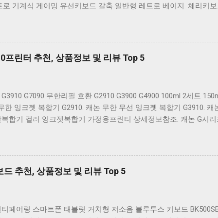
레트로 기계식 게이밍 유선키보드 갈축 일반형 레트로 베이지. 체리키보드 G8
스 기계식 키보드 4종 축 선택 저소음적축 블랙. 체리키보드 G803000
드 4종 축 선택 적축 화이트. 앱코 레트로 기계식 게이밍 키보드 적축 
 Retro. COX CK01 교체축 사이드 RGB 게이밍 기계식 키보드 네이비
FY MX BOARD 3.1 RGB 게이밍 기계식 키보드 24종 축 선택 적축 
프린터 추천, 상품정보 및 리뷰 Top 5
그레이 화이트 CK01 TKL 텐키리스 기계식키보드 구매를 고려하실 때
 다양한 할인 혜택과 빠른배송 혜택을 놓치지 않도록 먼저 확인해보세
사더라도 종류도 많고, 가격도 다양해서 결정이 많이 어려우시죠? 특
3910 G7090 무한리필 호환 G2910 G3900 G4900 100ml 2세트 
 더 고민이 많을 수 밖에 없습니다. 다양한 상품들을 상세스펙 과 가
무한 잉크젯 복합기 G2910. 캐논 무한 무선 잉크젯 복합기 G3910. 캐논
있도록 순위 추천 해드릴게요. 특가상품 보러가기 ...
한복합기 컬러 잉크젯복합기 가정용프린터 상세정보참조. 캐논 G시리
0 G2900 G3900 G4900 G2910 G3910 G4910 무한리필잉크 칼라 1
G1900 G2900 G3900 G4900 G1910 G2910 G2915 G3910 G3915 
GI990 500ml 4색세트. 캐논 빌트인 정품무한 복합기 G2910 정품잉
잉크젯 복합기 G4910. 캐논 GI990 호환잉크 4색세트 G3910 G3900 G29
 추천, 상품정보 및 리뷰 Top 5
G1900 G4902 G4910 G1910 리필 1세트. 캐논 무한 유무선 잉크젯 복
려하실 때, 추가 할인 혜택을 놓치지 마세요. 다양한 할인 혜택과 
확인해보세요. 추가할인 확인하기 상품 하나를 사더라도 종류도 많고,
티페어링 스마트폰 태블릿 거치형 저소음 블루투스 키보드 BK500SB
시죠? 특히 캐논2910프린터 같은 상품을 고를 때는 더 고민이 많을 