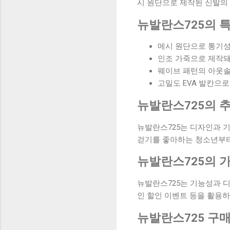
시 원단으로 제작된 신발의
뉴발란스725의 
메시 원단으로 통기성
인조 가죽으로 제작돼
웨이브 패턴의 아웃솔
고밀도 EVA 발칸으
뉴발란스725의 
뉴발란스725는 디자인과 기
걷기를 좋아하는 청소년부터
뉴발란스725의 
뉴발란스725는 기능성과 디
인 할인 이벤트 등을 활용하
뉴발란스725 구