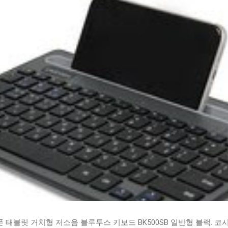
태블릿 거치형 저소음 블루투스 키보드 BK500SB 일반형 블랙. 코