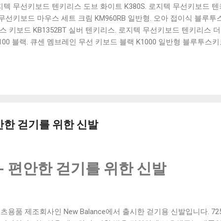
 로지텍 무선키보드 텐키리스 도브 화이트 K380S. 로지텍 무선키보드 텐키
선키보드 마우스 세트 크림 KM960RB 일반형. 오아 접이식 블루투스 
 키보드 KB1352BT 실버 텐키리스. 로지텍 무선키보드 텐키리스 더스
100 블랙. 큐센 멤브레인 무선 키보드 블랙 K1000 일반형 블루투스
세요. 다양한 할인 혜택과 빠른배송 혜택을 놓치지 않도록 먼저 확인
도 많고, 가격도 다양해서 결정이 많이 어려우시죠? 특히 블루투스키
습니다. 다양한 상품들을 상세스펙 과 가격 을 꼼꼼히 비교해서 구매하
 추천상품 Best 유니콘 멀티페어링 스마트폰 태블릿 거치형 저소음 
콘 멀티페어링 스마트폰 태...
편안한 걷기를 위한 신발
- 편안한 걷기를 위한 신발
용품 제조회사인 New Balance에서 출시한 걷기용 신발입니다. 7