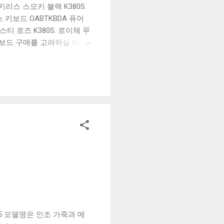
리스 스모키 블랙 K380S.
키보드 OABTKBDA 퓨어
티 로즈 K380S. 로이체 무
키보드 구매를 고려하실 때, 추
해보세요. 추가할인 확인하기
보드 같은 상품을 고를 때는
실 수 있도록 순위 추천 해
블루투스 키보드, BK-
25 모델명은 인조 가죽과 메