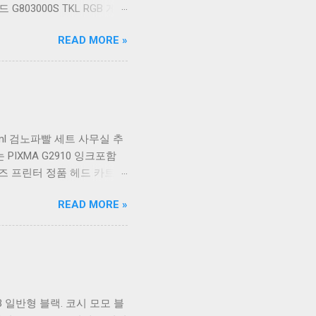
03000S TKL RGB 게이
S TKL 게이밍 텐키리스 기
READ MORE »
K517 일반형 레트로 베이
 CK01NV적축 일반형. 체리키
블랙. COX 기계식 게이밍 키보
, 추가 할인 혜택을 놓치지
요. 추가할인 확인하기 상품
히 기계식키보드 같은 상품을
150ml 검노파빨 세트 사무실 추
격 을 꼼꼼히 비교해서 구매
 PIXMA G2910 잉크포함
즈 프린터 정품 헤드 카트리
개. 잉크맨 GI990 호환 무한잉크
READ MORE »
G4902 G4910 G4911 리필 잉
크 포함충전잉크4색 추가증정.
00 G4900 G2910 G3915
합기 G6091 캐논2910프린터
빠른배송 혜택을 놓치지 않도
 가격도 다양해서 결정이 많
 일반형 블랙. 코시 모모 블
수 밖에 없습니다. 다양한 상