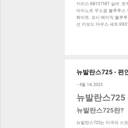
키리스 KB1371BT 실버.
아이노트 무소음 블루투스 무
화이트. 코시 베이직 블루투스
선 키보드 마우스 세트 RX3
가 할인 혜택을 놓치지 마
상품 하나를 사더라도 종류
더 고민이 많을 수 밖에 없
드릴게요. 특가상품 보러가기
500SB, 일반형, 블랙 유니
뉴발란스725 - 
-
4월 14, 2023
뉴발란스725 
뉴발란스725란?
뉴발란스725는 미국의 스포츠