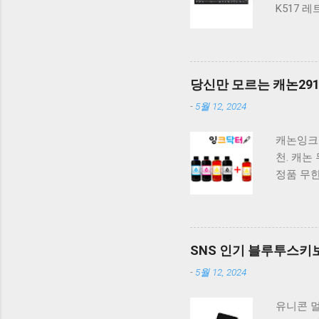
K517 
밍 텐키리
계식 키보
지 K517
보드 XTR
당신만 모르는 캐논2910
드 갈축 
-
5월 12, 2024
마세요.
하나를 
캐논잉크 G
고를 때는
천. 캐논 
하실 수 
정품 무
지 G190
캐논 프린터 
크 1개 
캐논 무한 
SNS 인기 블루투스키보드
G3100 
-
5월 12, 2024
구매를 고
록 먼저 
유니콘 멀
이 어려우