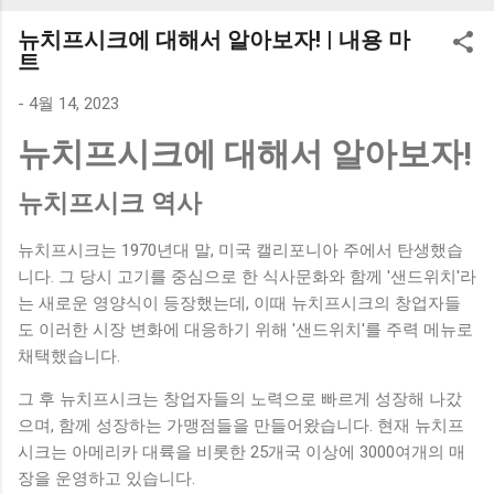
K1000 일반형 블루투스키보드 구매를 고려하실 때, 추가 할인
뉴치프시크에 대해서 알아보자! | 내용 마
혜택을 놓치지 마세요. 다양한 할인 혜택과 빠른배송 혜택을 놓
트
치지 않도록 먼저 확인해보세요. 추가할인 확인하기 상품 하나
를 사더라도 종류도 많고, 가격도 다양해서 결정이 많이 어려우
-
4월 14, 2023
시죠? 특히 블루투스키보드 같은 상품을 고를 때는 더 고민이
뉴치프시크에 대해서 알아보자!
많을 수 밖에 없습니다. 다양한 상품들을 상세스펙 과 가격 을
꼼꼼히 비교해서 구매하실 수 있도록 순위 추천 해드릴게요. 특
뉴치프시크 역사
가상품 보러가기 추천상품 Best 유니콘 멀티페어링 스마트폰
태블릿 거치형 저소음 블루투스 키보드, BK-500SB, 일반형, 블
뉴치프시크는 1970년대 말, 미국 캘리포니아 주에서 탄생했습
랙 유니콘 멀티페어링 스마트폰 태...
니다. 그 당시 고기를 중심으로 한 식사문화와 함께 '샌드위치'라
는 새로운 영양식이 등장했는데, 이때 뉴치프시크의 창업자들
도 이러한 시장 변화에 대응하기 위해 '샌드위치'를 주력 메뉴로
채택했습니다.
그 후 뉴치프시크는 창업자들의 노력으로 빠르게 성장해 나갔
으며, 함께 성장하는 가맹점들을 만들어왔습니다. 현재 뉴치프
시크는 아메리카 대륙을 비롯한 25개국 이상에 3000여개의 매
장을 운영하고 있습니다.