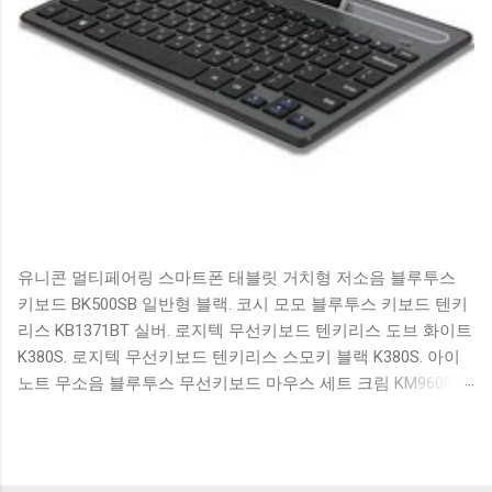
유니콘 멀티페어링 스마트폰 태블릿 거치형 저소음 블루투스
키보드 BK500SB 일반형 블랙. 코시 모모 블루투스 키보드 텐키
리스 KB1371BT 실버. 로지텍 무선키보드 텐키리스 도브 화이트
K380S. 로지텍 무선키보드 텐키리스 스모키 블랙 K380S. 아이
노트 무소음 블루투스 무선키보드 마우스 세트 크림 KM960RB
일반형. 오아 접이식 블루투스 키보드 OABTKBDA 퓨어 화이트.
코시 베이직 블루투스 키보드 KB1352BT 실버 텐키리스. 로지텍
무선키보드 텐키리스 더스티 로즈 K380S. 로이체 무선 키보드
마우스 세트 RX3100 블랙. 큐센 멤브레인 무선 키보드 블랙