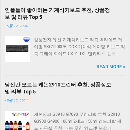
인플들이 좋아하는 기계식키보드 추천, 상품정
보 및 리뷰 Top 5
-
5월 12, 2024
삼성전자 유선 기계식키보드 적축 백라이트 게
이밍 SKC1200RB. COX 기계식 게이밍 키보드 적
축 그레이 화이트 CK01 TKL 텐키리스. 앱코 축
교환 레인보우 무빙 LED 기계식 키보드 청축 블
READ MORE »
랙 K560 일반형. 앱코 K517 레트로 기계식 게이
밍 유선키보드 갈축 일반형 레트로 베이지. 체리
키보드 G803000S TKL RGB 게이밍 텐키리스 기
당신만 모르는 캐논2910프린터 추천, 상품정보
계식 키보드 4종 축 선택 저소음적축 블랙. 체리
및 리뷰 Top 5
키보드 G803000S TKL 게이밍 텐키리스 기계식
-
5월 12, 2024
키보드 4종 축 선택 적축 화이트. 앱코 레트로 기
계식 게이밍 키보드 적축 K517 일반형 레트로
캐논잉크 G3910 G7090 무한리필 호환 G2910
베이지 K517 Retro. COX CK01 교체축 사이드
G3900 G4900 100ml 2세트 150ml 검노파빨 세
RGB 게이밍 기계식 키보드 네이비 CK01NV적축
트 사무실 추천. 캐논 무한 잉크젯 복합기