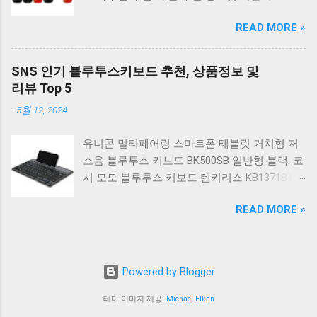
일반형. 체리키보드 XTRFY MX BOARD 3.1 RGB
G2910. 캐논 무한 무선 잉크젯 복합기 G3910. 캐
게이밍 기계식 키보드 24종 축 선택 적축 블랙.
READ MORE »
논 PIXMA G2910 잉크포함 정품 무한복합기 컬
COX 기계식 게이밍 키보드 갈축 그레이 화이트
러 잉크젯복합기 가정용프린터 상세정보참조.
CK01 TKL 텐키리스 기계식키보드 구매를 고려
캐논 G시리즈 프린터 정품 헤드 카트리지
하실 때, 추가 할인 혜택을 놓치지 마세요. 다양
SNS 인기 블루투스키보드 추천, 상품정보 및
G1900 G2900 G3900 G4900 G2910 G3910
한 할인 혜택과 빠른배송 혜택을 놓치지 않도록
리뷰 Top 5
G4910 무한리필잉크 칼라 1개. 잉크맨 GI990 호
먼저 확인해보세요. 추가할인 확인하기 상품 하
-
5월 12, 2024
환 무한잉크 캐논 프린터 G1900 G2900 G3900
나를 사더라도 종류도 많고, 가격도 다양해서 결
G4900 G1910 G2910 G2915 G3910 G3915
정이 많이 어려우시죠? 특히 기계식키보드 같은
유니콘 멀티페어링 스마트폰 태블릿 거치형 저
G4902 G4910 G4911 리필 잉크 1개 GI990
상품을 고를 때는 더 고민이 많을 수 밖에 없습
소음 블루투스 키보드 BK500SB 일반형 블랙. 코
500ml 4색세트. 캐논 빌트인 정품무한 복합기
니다. 다양한 상품들을 상세스펙 과 가격 을 꼼
시 모모 블루투스 키보드 텐키리스 KB1371BT
G2910 정품잉크 포함충전잉크4색 추가증정. 캐
꼼히 비교해서 구매하실 수 있도록 순위 추천 해
실버. 로지텍 무선키보드 텐키리스 도브 화이트
논 무한 잉크젯 복합기 G4910. 캐논 GI990 호환
드릴게요. 특가상품 보러가기 ...
READ MORE »
K380S. 로지텍 무선키보드 텐키리스 스모키 블
잉크 4색세트 G3910 G3900 G2900 G4900
랙 K380S. 아이노트 무소음 블루투스 무선키보
G2910 G3915 G3100 G1900 G4902 G4910
드 마우스 세트 크림 KM960RB 일반형. 오아 접
G1910 리필 1세트. 캐논 무한 유무선 잉크젯 복
이식 블루투스 키보드 OABTKBDA 퓨어 화이트.
합기 G6091 캐논2910프린터 구매를 고려하실
Powered by Blogger
코시 베이직 블루투스 키보드 KB1352BT 실버
때, 추가 할인 혜택을 놓치지 마세요. 다양한 할
텐키리스. 로지텍 무선키보드 텐키리스 더스티
테마 이미지 제공:
Michael Elkan
인 혜택과 빠른배송 혜택을 놓치지 않도록 먼저
로즈 K380S. 로이체 무선 키보드 마우스 세트