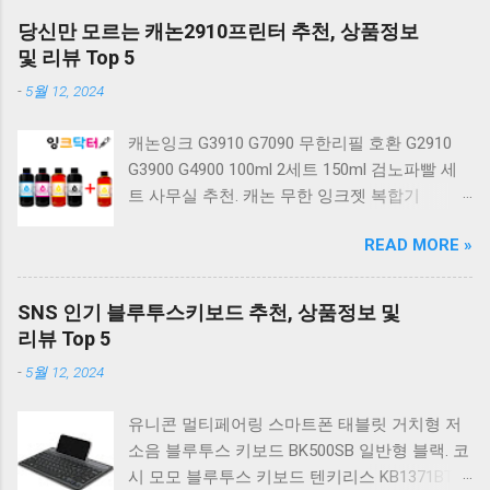
키보드 G803000S TKL RGB 게이밍 텐키리스 기
당신만 모르는 캐논2910프린터 추천, 상품정보
계식 키보드 4종 축 선택 저소음적축 블랙. 체리
및 리뷰 Top 5
키보드 G803000S TKL 게이밍 텐키리스 기계식
-
5월 12, 2024
키보드 4종 축 선택 적축 화이트. 앱코 레트로 기
계식 게이밍 키보드 적축 K517 일반형 레트로
캐논잉크 G3910 G7090 무한리필 호환 G2910
베이지 K517 Retro. COX CK01 교체축 사이드
G3900 G4900 100ml 2세트 150ml 검노파빨 세
RGB 게이밍 기계식 키보드 네이비 CK01NV적축
트 사무실 추천. 캐논 무한 잉크젯 복합기
일반형. 체리키보드 XTRFY MX BOARD 3.1 RGB
G2910. 캐논 무한 무선 잉크젯 복합기 G3910. 캐
게이밍 기계식 키보드 24종 축 선택 적축 블랙.
READ MORE »
논 PIXMA G2910 잉크포함 정품 무한복합기 컬
COX 기계식 게이밍 키보드 갈축 그레이 화이트
러 잉크젯복합기 가정용프린터 상세정보참조.
CK01 TKL 텐키리스 기계식키보드 구매를 고려
캐논 G시리즈 프린터 정품 헤드 카트리지
하실 때, 추가 할인 혜택을 놓치지 마세요. 다양
SNS 인기 블루투스키보드 추천, 상품정보 및
G1900 G2900 G3900 G4900 G2910 G3910
한 할인 혜택과 빠른배송 혜택을 놓치지 않도록
리뷰 Top 5
G4910 무한리필잉크 칼라 1개. 잉크맨 GI990 호
먼저 확인해보세요. 추가할인 확인하기 상품 하
-
5월 12, 2024
환 무한잉크 캐논 프린터 G1900 G2900 G3900
나를 사더라도 종류도 많고, 가격도 다양해서 결
G4900 G1910 G2910 G2915 G3910 G3915
정이 많이 어려우시죠? 특히 기계식키보드 같은
유니콘 멀티페어링 스마트폰 태블릿 거치형 저
G4902 G4910 G4911 리필 잉크 1개 GI990
상품을 고를 때는 더 고민이 많을 수 밖에 없습
소음 블루투스 키보드 BK500SB 일반형 블랙. 코
500ml 4색세트. 캐논 빌트인 정품무한 복합기
니다. 다양한 상품들을 상세스펙 과 가격 을 꼼
시 모모 블루투스 키보드 텐키리스 KB1371BT
G2910 정품잉크 포함충전잉크4색 추가증정. 캐