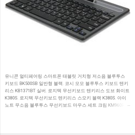
유니콘 멀티페어링 스마트폰 태블릿 거치형 저소음 블루투스
키보드 BK500SB 일반형 블랙. 코시 모모 블루투스 키보드 텐키
리스 KB1371BT 실버. 로지텍 무선키보드 텐키리스 도브 화이트
K380S. 로지텍 무선키보드 텐키리스 스모키 블랙 K380S. 아이
노트 무소음 블루투스 무선키보드 마우스 세트 크림 KM960RB
일반형. 오아 접이식 블루투스 키보드 OABTKBDA 퓨어 화이트.
코시 베이직 블루투스 키보드 KB1352BT 실버 텐키리스. 로지텍
무선키보드 텐키리스 더스티 로즈 K380S. 로이체 무선 키보드
마우스 세트 RX3100 블랙. 큐센 멤브레인 무선 키보드 블랙