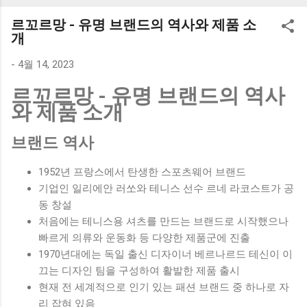
K1000 일반형 블루투스키보드 구매를 고려하실 때, 추가 할인
르꼬르망 - 유명 브랜드의 역사와 제품 소
혜택을 놓치지 마세요. 다양한 할인 혜택과 빠른배송 혜택을 놓
개
치지 않도록 먼저 확인해보세요. 추가할인 확인하기 상품 하나
를 사더라도 종류도 많고, 가격도 다양해서 결정이 많이 어려우
-
4월 14, 2023
시죠? 특히 블루투스키보드 같은 상품을 고를 때는 더 고민이
르꼬르망 - 유명 브랜드의 역사
많을 수 밖에 없습니다. 다양한 상품들을 상세스펙 과 가격 을
와 제품 소개
꼼꼼히 비교해서 구매하실 수 있도록 순위 추천 해드릴게요. 특
가상품 보러가기 추천상품 Best 유니콘 멀티페어링 스마트폰
브랜드 역사
태블릿 거치형 저소음 블루투스 키보드, BK-500SB, 일반형, 블
랙 유니콘 멀티페어링 스마트폰 태...
1952년 프랑스에서 탄생한 스포츠웨어 브랜드
기업인 일리에안 러쏘와 테니스 선수 르네 라코스트가 공
동 창설
처음에는 테니스용 셔츠를 만드는 브랜드로 시작했으나
빠르게 의류와 운동화 등 다양한 제품군에 진출
1970년대에는 독일 출신 디자이너 베르나르드 테신이 이
끄는 디자인 팀을 구성하여 활발한 제품 출시
현재 전 세계적으로 인기 있는 패션 브랜드 중 하나로 자
리 잡혀 있음