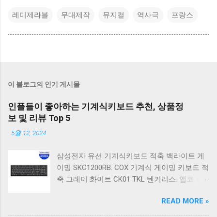
레미제라블
무대제작
뮤지컬
역사극
프랑스
이 블로그의 인기 게시물
인플들이 좋아하는 기계식키보드 추천, 상품정
보 및 리뷰 Top 5
-
5월 12, 2024
삼성전자 유선 기계식키보드 적축 백라이트 게
이밍 SKC1200RB. COX 기계식 게이밍 키보드 적
축 그레이 화이트 CK01 TKL 텐키리스. 앱코 축
교환 레인보우 무빙 LED 기계식 키보드 청축 블
READ MORE »
랙 K560 일반형. 앱코 K517 레트로 기계식 게이
밍 유선키보드 갈축 일반형 레트로 베이지. 체리