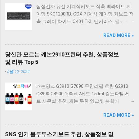
삼성전자 유선 기계식키보드 적축 백라이트 게
이밍 SKC1200RB. COX 기계식 게이밍 키보드 적
축 그레이 화이트 CK01 TKL 텐키리스. 앱코 축
교환 레인보우 무빙 LED 기계식 키보드 청축 블
READ MORE »
랙 K560 일반형. 앱코 K517 레트로 기계식 게이
밍 유선키보드 갈축 일반형 레트로 베이지. 체리
키보드 G803000S TKL RGB 게이밍 텐키리스 기
당신만 모르는 캐논2910프린터 추천, 상품정보
계식 키보드 4종 축 선택 저소음적축 블랙. 체리
및 리뷰 Top 5
키보드 G803000S TKL 게이밍 텐키리스 기계식
-
5월 12, 2024
키보드 4종 축 선택 적축 화이트. 앱코 레트로 기
계식 게이밍 키보드 적축 K517 일반형 레트로
캐논잉크 G3910 G7090 무한리필 호환 G2910
베이지 K517 Retro. COX CK01 교체축 사이드
G3900 G4900 100ml 2세트 150ml 검노파빨 세
RGB 게이밍 기계식 키보드 네이비 CK01NV적축
트 사무실 추천. 캐논 무한 잉크젯 복합기
일반형. 체리키보드 XTRFY MX BOARD 3.1 RGB
G2910. 캐논 무한 무선 잉크젯 복합기 G3910. 캐
게이밍 기계식 키보드 24종 축 선택 적축 블랙.
READ MORE »
논 PIXMA G2910 잉크포함 정품 무한복합기 컬
COX 기계식 게이밍 키보드 갈축 그레이 화이트
러 잉크젯복합기 가정용프린터 상세정보참조.
CK01 TKL 텐키리스 기계식키보드 구매를 고려
캐논 G시리즈 프린터 정품 헤드 카트리지
하실 때, 추가 할인 혜택을 놓치지 마세요. 다양
SNS 인기 블루투스키보드 추천, 상품정보 및
G1900 G2900 G3900 G4900 G2910 G3910