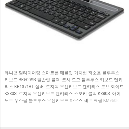
유니콘 멀티페어링 스마트폰 태블릿 거치형 저소음 블루투스
키보드 BK500SB 일반형 블랙. 코시 모모 블루투스 키보드 텐키
리스 KB1371BT 실버. 로지텍 무선키보드 텐키리스 도브 화이트
K380S. 로지텍 무선키보드 텐키리스 스모키 블랙 K380S. 아이
노트 무소음 블루투스 무선키보드 마우스 세트 크림 KM960RB
일반형. 오아 접이식 블루투스 키보드 OABTKBDA 퓨어 화이트.
코시 베이직 블루투스 키보드 KB1352BT 실버 텐키리스. 로지텍
무선키보드 텐키리스 더스티 로즈 K380S. 로이체 무선 키보드
마우스 세트 RX3100 블랙. 큐센 멤브레인 무선 키보드 블랙