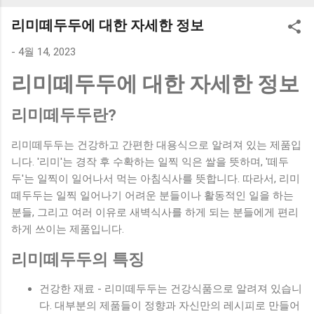
K1000 일반형 블루투스키보드 구매를 고려하실 때, 추가 할인
리미떼두두에 대한 자세한 정보
혜택을 놓치지 마세요. 다양한 할인 혜택과 빠른배송 혜택을 놓
치지 않도록 먼저 확인해보세요. 추가할인 확인하기 상품 하나
-
4월 14, 2023
를 사더라도 종류도 많고, 가격도 다양해서 결정이 많이 어려우
리미떼두두에 대한 자세한 정보
시죠? 특히 블루투스키보드 같은 상품을 고를 때는 더 고민이
많을 수 밖에 없습니다. 다양한 상품들을 상세스펙 과 가격 을
리미떼두두란?
꼼꼼히 비교해서 구매하실 수 있도록 순위 추천 해드릴게요. 특
가상품 보러가기 추천상품 Best 유니콘 멀티페어링 스마트폰
리미떼두두는 건강하고 간편한 대용식으로 알려져 있는 제품입
태블릿 거치형 저소음 블루투스 키보드, BK-500SB, 일반형, 블
니다. '리미'는 경작 후 수확하는 일찍 익은 쌀을 뜻하며, '떼두
랙 유니콘 멀티페어링 스마트폰 태...
두'는 일찍이 일어나서 먹는 아침식사를 뜻합니다. 따라서, 리미
떼두두는 일찍 일어나기 어려운 분들이나 활동적인 일을 하는
분들, 그리고 여러 이유로 새벽식사를 하게 되는 분들에게 편리
하게 쓰이는 제품입니다.
리미떼두두의 특징
건강한 재료 - 리미떼두두는 건강식품으로 알려져 있습니
다. 대부분의 제품들이 정향과 자신만의 레시피로 만들어