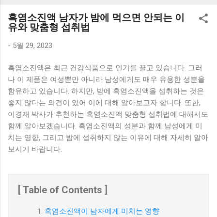
K1000 일반형 블루투스키보드 구매를 고려하실 때, 추가 할인
흑염소진액 남자가 밤에 먹으면 안되는 이
혜택을 놓치지 마세요. 다양한 할인 혜택과 빠른배송 혜택을 놓
유와 맞춤형 섭취법
치지 않도록 먼저 확인해보세요. 추가할인 확인하기 상품 하나
를 사더라도 종류도 많고, 가격도 다양해서 결정이 많이 어려우
-
5월 29, 2023
시죠? 특히 블루투스키보드 같은 상품을 고를 때는 더 고민이
흑염소진액은 최근 건강식품으로 인기를 끌고 있습니다. 그러
많을 수 밖에 없습니다. 다양한 상품들을 상세스펙 과 가격 을
나 이 제품은 여성뿐만 아니라 남성에게도 매우 유용한 성분을
꼼꼼히 비교해서 구매하실 수 있도록 순위 추천 해드릴게요. 특
함유하고 있습니다. 하지만, 밤에 흑염소진액을 섭취하는 것은
가상품 보러가기 추천상품 Best 유니콘 멀티페어링 스마트폰
좋지 않다는 의견이 있어 이에 대해 알아보고자 합니다. 또한,
태블릿 거치형 저소음 블루투스 키보드, BK-500SB, 일반형, 블
이경재 박사가 추천하는 흑염소진액 맞춤형 섭취법에 대해서도
랙 유니콘 멀티페어링 스마트폰 태...
함께 알아보겠습니다. 흑염소진액의 성분과 함께 남성에게 미
치는 영향, 그리고 밤에 섭취하지 않는 이유에 대해 자세히 알아
보시기 바랍니다.
[ Table of Contents ]
흑염소진액이 남자에게 미치는 영향