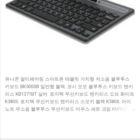
유니콘 멀티페어링 스마트폰 태블릿 거치형 저소음 블루투스
키보드 BK500SB 일반형 블랙. 코시 모모 블루투스 키보드 텐키
리스 KB1371BT 실버. 로지텍 무선키보드 텐키리스 도브 화이트
K380S. 로지텍 무선키보드 텐키리스 스모키 블랙 K380S. 아이
노트 무소음 블루투스 무선키보드 마우스 세트 크림 KM960RB
일반형. 오아 접이식 블루투스 키보드 OABTKBDA 퓨어 화이트.
코시 베이직 블루투스 키보드 KB1352BT 실버 텐키리스. 로지텍
무선키보드 텐키리스 더스티 로즈 K380S. 로이체 무선 키보드
마우스 세트 RX3100 블랙. 큐센 멤브레인 무선 키보드 블랙