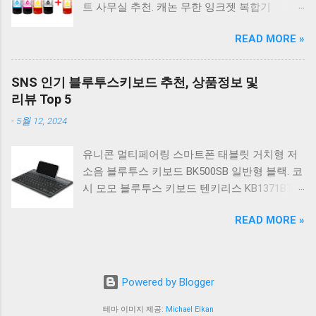
트 사무실 추천. 캐논 무한 잉크젯 복합기
일반형. 체리키보드 XTRFY MX BOARD 3.1 RGB
G2910. 캐논 무한 무선 잉크젯 복합기 G3910. 캐
게이밍 기계식 키보드 24종 축 선택 적축 블랙.
READ MORE »
논 PIXMA G2910 잉크포함 정품 무한복합기 컬
COX 기계식 게이밍 키보드 갈축 그레이 화이트
러 잉크젯복합기 가정용프린터 상세정보참조.
CK01 TKL 텐키리스 기계식키보드 구매를 고려
캐논 G시리즈 프린터 정품 헤드 카트리지
하실 때, 추가 할인 혜택을 놓치지 마세요. 다양
SNS 인기 블루투스키보드 추천, 상품정보 및
G1900 G2900 G3900 G4900 G2910 G3910
한 할인 혜택과 빠른배송 혜택을 놓치지 않도록
리뷰 Top 5
G4910 무한리필잉크 칼라 1개. 잉크맨 GI990 호
먼저 확인해보세요. 추가할인 확인하기 상품 하
-
5월 12, 2024
환 무한잉크 캐논 프린터 G1900 G2900 G3900
나를 사더라도 종류도 많고, 가격도 다양해서 결
G4900 G1910 G2910 G2915 G3910 G3915
정이 많이 어려우시죠? 특히 기계식키보드 같은
유니콘 멀티페어링 스마트폰 태블릿 거치형 저
G4902 G4910 G4911 리필 잉크 1개 GI990
상품을 고를 때는 더 고민이 많을 수 밖에 없습
소음 블루투스 키보드 BK500SB 일반형 블랙. 코
500ml 4색세트. 캐논 빌트인 정품무한 복합기
니다. 다양한 상품들을 상세스펙 과 가격 을 꼼
시 모모 블루투스 키보드 텐키리스 KB1371BT
G2910 정품잉크 포함충전잉크4색 추가증정. 캐
꼼히 비교해서 구매하실 수 있도록 순위 추천 해
실버. 로지텍 무선키보드 텐키리스 도브 화이트
논 무한 잉크젯 복합기 G4910. 캐논 GI990 호환
드릴게요. 특가상품 보러가기 ...
READ MORE »
K380S. 로지텍 무선키보드 텐키리스 스모키 블
잉크 4색세트 G3910 G3900 G2900 G4900
랙 K380S. 아이노트 무소음 블루투스 무선키보
G2910 G3915 G3100 G1900 G4902 G4910
드 마우스 세트 크림 KM960RB 일반형. 오아 접
G1910 리필 1세트. 캐논 무한 유무선 잉크젯 복
이식 블루투스 키보드 OABTKBDA 퓨어 화이트.
합기 G6091 캐논2910프린터 구매를 고려하실
Powered by Blogger
코시 베이직 블루투스 키보드 KB1352BT 실버
때, 추가 할인 혜택을 놓치지 마세요. 다양한 할
텐키리스. 로지텍 무선키보드 텐키리스 더스티
테마 이미지 제공:
Michael Elkan
인 혜택과 빠른배송 혜택을 놓치지 않도록 먼저