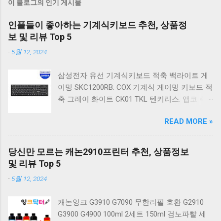
이 블로그의 인기 게시물
인플들이 좋아하는 기계식키보드 추천, 상품정
보 및 리뷰 Top 5
-
5월 12, 2024
삼성전자 유선 기계식키보드 적축 백라이트 게
이밍 SKC1200RB. COX 기계식 게이밍 키보드 적
축 그레이 화이트 CK01 TKL 텐키리스. 앱코 축
교환 레인보우 무빙 LED 기계식 키보드 청축 블
READ MORE »
랙 K560 일반형. 앱코 K517 레트로 기계식 게이
밍 유선키보드 갈축 일반형 레트로 베이지. 체리
키보드 G803000S TKL RGB 게이밍 텐키리스 기
당신만 모르는 캐논2910프린터 추천, 상품정보
계식 키보드 4종 축 선택 저소음적축 블랙. 체리
및 리뷰 Top 5
키보드 G803000S TKL 게이밍 텐키리스 기계식
-
5월 12, 2024
키보드 4종 축 선택 적축 화이트. 앱코 레트로 기
계식 게이밍 키보드 적축 K517 일반형 레트로
캐논잉크 G3910 G7090 무한리필 호환 G2910
베이지 K517 Retro. COX CK01 교체축 사이드
G3900 G4900 100ml 2세트 150ml 검노파빨 세
RGB 게이밍 기계식 키보드 네이비 CK01NV적축