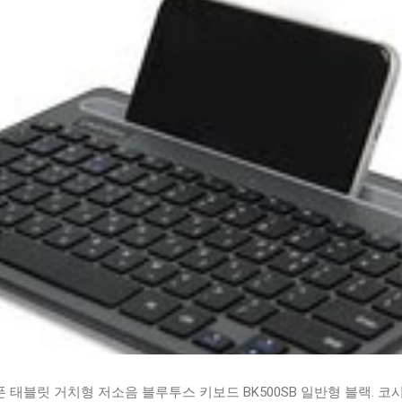
태블릿 거치형 저소음 블루투스 키보드 BK500SB 일반형 블랙. 코