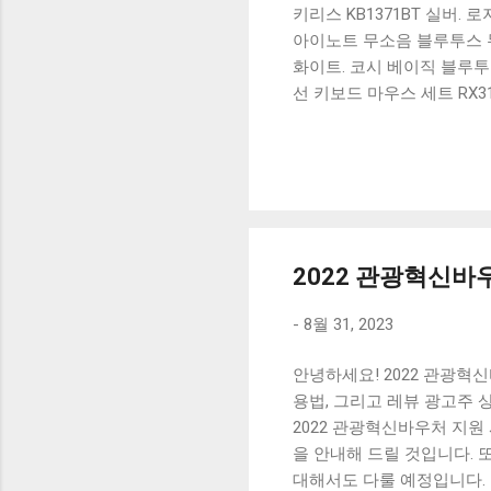
키리스 KB1371BT 실버.
아이노트 무소음 블루투스 무
화이트. 코시 베이직 블루투스
선 키보드 마우스 세트 RX3
가 할인 혜택을 놓치지 마
상품 하나를 사더라도 종류
더 고민이 많을 수 밖에 없
드릴게요. 특가상품 보러가기
500SB, 일반형, 블랙 유니
2022 관광혁신바
-
8월 31, 2023
안녕하세요! 2022 관광혁
용법, 그리고 레뷰 광고주
2022 관광혁신바우처 지원
을 안내해 드릴 것입니다.
대해서도 다룰 예정입니다.