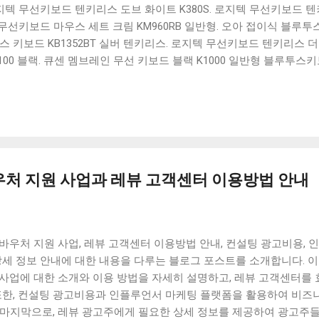
 로지텍 무선키보드 텐키리스 도브 화이트 K380S. 로지텍 무선키보드 텐키
선키보드 마우스 세트 크림 KM960RB 일반형. 오아 접이식 블루투스 
 키보드 KB1352BT 실버 텐키리스. 로지텍 무선키보드 텐키리스 더스
100 블랙. 큐센 멤브레인 무선 키보드 블랙 K1000 일반형 블루투스
세요. 다양한 할인 혜택과 빠른배송 혜택을 놓치지 않도록 먼저 확인
도 많고, 가격도 다양해서 결정이 많이 어려우시죠? 특히 블루투스키
습니다. 다양한 상품들을 상세스펙 과 가격 을 꼼꼼히 비교해서 구매하
 추천상품 Best 유니콘 멀티페어링 스마트폰 태블릿 거치형 저소음 
콘 멀티페어링 스마트폰 태...
우처 지원 사업과 레뷰 고객센터 이용방법 안내
신바우처 지원 사업, 레뷰 고객센터 이용방법 안내, 컨설팅 광고비용,
 상세 정보 안내에 대한 내용을 다루는 블로그 포스트를 소개합니다.
 사업에 대한 소개와 이용 방법을 자세히 설명하고, 레뷰 고객센터를
 또한, 컨설팅 광고비용과 인플루언서 마케팅 플랫폼을 활용하여 비
 마지막으로, 레뷰 광고주에게 필요한 상세 정보를 제공하여 광고주들