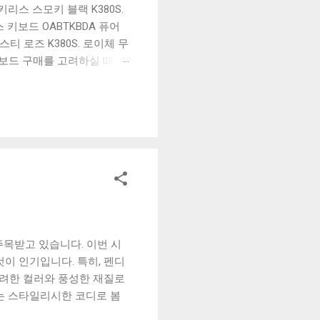
리스 스모키 블랙 K380S.
키보드 OABTKBDA 퓨어
티 로즈 K380S. 로이체 무
키보드 구매를 고려하실 때, 추
해보세요. 추가할인 확인하기
보드 같은 상품을 고를 때는
실 수 있도록 순위 추천 해
블루투스 키보드, BK-
주목받고 있습니다. 이번 시
이 인기입니다. 특히, 펜디
화려한 컬러와 풍성한 재질로
는 스타일리시한 코디로 봄