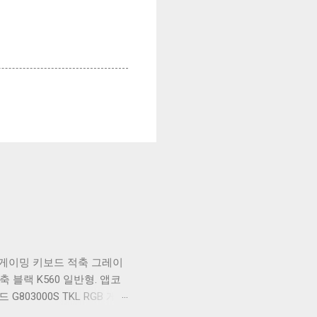
식 게이밍 키보드 적축 그레이
축 블랙 K560 일반형. 앱코
03000S TKL RGB 게이
S TKL 게이밍 텐키리스 기