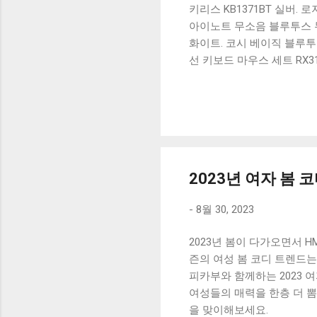
키리스 KB1371BT 실버.
아이노트 무소음 블루투스 무
화이트. 코시 베이직 블루투스
선 키보드 마우스 세트 RX3
가 할인 혜택을 놓치지 마
상품 하나를 사더라도 종류
더 고민이 많을 수 밖에 없
드릴게요. 특가상품 보러가기
500SB, 일반형, 블랙 유니
2023년 여자 봄 
-
8월 30, 2023
2023년 봄이 다가오면서
즌의 여성 봄 코디 트렌드는
피카부와 함께하는 2023 
여성들의 매력을 한층 더 
을 맞이해보세요.