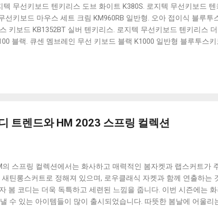
 로지텍 무선키보드 텐키리스 도브 화이트 K380S. 로지텍 무선키보드 텐키
선키보드 마우스 세트 크림 KM960RB 일반형. 오아 접이식 블루투스 
 키보드 KB1352BT 실버 텐키리스. 로지텍 무선키보드 텐키리스 더스
100 블랙. 큐센 멤브레인 무선 키보드 블랙 K1000 일반형 블루투스
세요. 다양한 할인 혜택과 빠른배송 혜택을 놓치지 않도록 먼저 확인
도 많고, 가격도 다양해서 결정이 많이 어려우시죠? 특히 블루투스키
습니다. 다양한 상품들을 상세스펙 과 가격 을 꼼꼼히 비교해서 구매하
 추천상품 Best 유니콘 멀티페어링 스마트폰 태블릿 거치형 저소음 
콘 멀티페어링 스마트폰 태...
코디 트렌드와 HM 2023 스프링 컬렉션
 HM의 스프링 컬렉션에서는 화사하고 매력적인 봄자켓과 랩스커트가 
 새틴롱스커트로 정해져 있으며, 로우클래식 자켓과 함께 연출하는 것
여자 봄 코디는 더욱 독특하고 세련된 느낌을 줍니다. 이번 시즌에는 
뽐낼 수 있는 아이템들이 많이 출시되었습니다. 따뜻한 봄날에 어울리