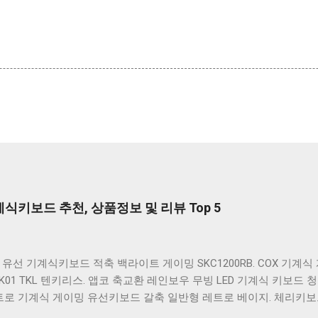
키보드 추천, 상품정보 및 리뷰 Top 5
유선 기계식키보드 적축 백라이트 게이밍 SKC1200RB. COX 기계
K01 TKL 텐키리스. 앱코 축교환 레인보우 무빙 LED 기계식 키보드 청
레트로 기계식 게이밍 유선키보드 갈축 일반형 레트로 베이지. 체리키보드 G8
스 기계식 키보드 4종 축 선택 저소음적축 블랙. 체리키보드 G803000