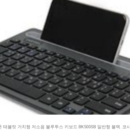
태블릿 거치형 저소음 블루투스 키보드 BK500SB 일반형 블랙. 코