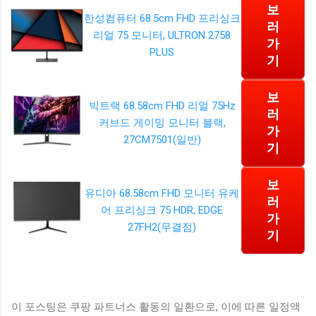
보
한성컴퓨터 68.5cm FHD 프리싱크
러
리얼 75 모니터, ULTRON 2758
가
PLUS
기
보
빅트랙 68.58cm FHD 리얼 75Hz
러
커브드 게이밍 모니터 블랙,
가
27CM7501(일반)
기
보
유디아 68.58cm FHD 모니터 유케
러
어 프리싱크 75 HDR, EDGE
가
27FH2(무결점)
기
이 포스팅은 쿠팡 파트너스 활동의 일환으로, 이에 따른 일정액