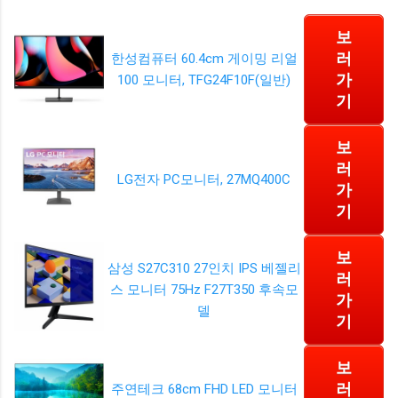
보
러
한성컴퓨터 60.4cm 게이밍 리얼
가
100 모니터, TFG24F10F(일반)
기
보
러
LG전자 PC모니터, 27MQ400C
가
기
보
삼성 S27C310 27인치 IPS 베젤리
러
스 모니터 75Hz F27T350 후속모
가
델
기
보
러
주연테크 68cm FHD LED 모니터