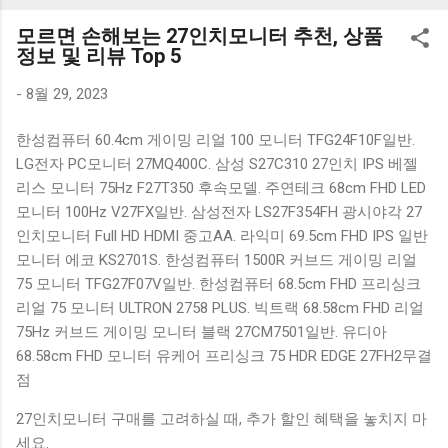
K1000 일반형 블루투스키보드 구매를 고려하실 때, 추가 할인
모르면 손해보는 27인치모니터 추천, 상품
혜택을 놓치지 마세요. 다양한 할인 혜택과 빠른배송 혜택을 놓
정보 및 리뷰 Top 5
치지 않도록 먼저 확인해보세요. 추가할인 확인하기 상품 하나
를 사더라도 종류도 많고, 가격도 다양해서 결정이 많이 어려우
-
8월 29, 2023
시죠? 특히 블루투스키보드 같은 상품을 고를 때는 더 고민이
한성컴퓨터 60.4cm 게이밍 리얼 100 모니터 TFG24F10F일반.
많을 수 밖에 없습니다. 다양한 상품들을 상세스펙 과 가격 을
LG전자 PC모니터 27MQ400C. 삼성 S27C310 27인치 IPS 베젤
꼼꼼히 비교해서 구매하실 수 있도록 순위 추천 해드릴게요. 특
리스 모니터 75Hz F27T350 후속모델. 주연테크 68cm FHD LED
가상품 보러가기 추천상품 Best 유니콘 멀티페어링 스마트폰
모니터 100Hz V27FX일반. 삼성전자 LS27F354FH 광시야각 27
태블릿 거치형 저소음 블루투스 키보드, BK-500SB, 일반형, 블
인치모니터 Full HD HDMI 중고AA. 라익미 69.5cm FHD IPS 일반
랙 유니콘 멀티페어링 스마트폰 태...
모니터 에코 KS2701S. 한성컴퓨터 1500R 커브드 게이밍 리얼
75 모니터 TFG27F07V일반. 한성컴퓨터 68.5cm FHD 프리싱크
리얼 75 모니터 ULTRON 2758 PLUS. 빅트랙 68.58cm FHD 리얼
75Hz 커브드 게이밍 모니터 블랙 27CM7501일반. 유디아
68.58cm FHD 모니터 유케어 프리싱크 75 HDR EDGE 27FH2무결
점
27인치모니터 구매를 고려하실 때, 추가 할인 혜택을 놓치지 마
세요.