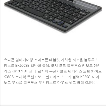
유니콘 멀티페어링 스마트폰 태블릿 거치형 저소음 블루투스
키보드 BK500SB 일반형 블랙. 코시 모모 블루투스 키보드 텐키
리스 KB1371BT 실버. 로지텍 무선키보드 텐키리스 도브 화이트
K380S. 로지텍 무선키보드 텐키리스 스모키 블랙 K380S. 아이
노트 무소음 블루투스 무선키보드 마우스 세트 크림 KM960RB
일반형. 오아 접이식 블루투스 키보드 OABTKBDA 퓨어 화이트.
코시 베이직 블루투스 키보드 KB1352BT 실버 텐키리스. 로지텍
무선키보드 텐키리스 더스티 로즈 K380S. 로이체 무선 키보드
마우스 세트 RX3100 블랙. 큐센 멤브레인 무선 키보드 블랙