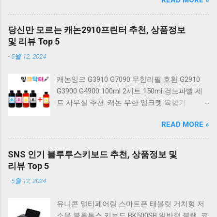
랙 K560 일반형. 앱코 K517 레트로 기계식 게이
밍 유선키보드 갈축 일반형 레트로 베이지. 체리
키보드 G803000S TKL RGB 게이밍 텐키리스 기
당신만 모르는 캐논2910프린터 추천, 상품정보
계식 키보드 4종 축 선택 저소음적축 블랙. 체리
및 리뷰 Top 5
키보드 G803000S TKL 게이밍 텐키리스 기계식
-
5월 12, 2024
키보드 4종 축 선택 적축 화이트. 앱코 레트로 기
계식 게이밍 키보드 적축 K517 일반형 레트로
캐논잉크 G3910 G7090 무한리필 호환 G2910
베이지 K517 Retro. COX CK01 교체축 사이드
G3900 G4900 100ml 2세트 150ml 검노파빨 세
RGB 게이밍 기계식 키보드 네이비 CK01NV적축
트 사무실 추천. 캐논 무한 잉크젯 복합기
일반형. 체리키보드 XTRFY MX BOARD 3.1 RGB
G2910. 캐논 무한 무선 잉크젯 복합기 G3910. 캐
게이밍 기계식 키보드 24종 축 선택 적축 블랙.
READ MORE »
논 PIXMA G2910 잉크포함 정품 무한복합기 컬
COX 기계식 게이밍 키보드 갈축 그레이 화이트
러 잉크젯복합기 가정용프린터 상세정보참조.
CK01 TKL 텐키리스 기계식키보드 구매를 고려
캐논 G시리즈 프린터 정품 헤드 카트리지
하실 때, 추가 할인 혜택을 놓치지 마세요. 다양
SNS 인기 블루투스키보드 추천, 상품정보 및
G1900 G2900 G3900 G4900 G2910 G3910
한 할인 혜택과 빠른배송 혜택을 놓치지 않도록
리뷰 Top 5
G4910 무한리필잉크 칼라 1개. 잉크맨 GI990 호
먼저 확인해보세요. 추가할인 확인하기 상품 하
-
5월 12, 2024
환 무한잉크 캐논 프린터 G1900 G2900 G3900
나를 사더라도 종류도 많고, 가격도 다양해서 결
G4900 G1910 G2910 G2915 G3910 G3915
정이 많이 어려우시죠? 특히 기계식키보드 같은
유니콘 멀티페어링 스마트폰 태블릿 거치형 저
G4902 G4910 G4911 리필 잉크 1개 GI990
상품을 고를 때는 더 고민이 많을 수 밖에 없습
소음 블루투스 키보드 BK500SB 일반형 블랙. 코