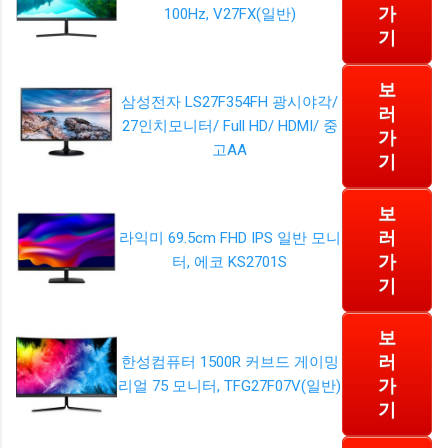
가
100Hz, V27FX(일반)
기
보
삼성전자 LS27F354FH 광시야각/
러
27인치모니터/ Full HD/ HDMI/ 중
가
고AA
기
보
러
라익미 69.5cm FHD IPS 일반 모니
가
터, 에코 KS2701S
기
보
러
한성컴퓨터 1500R 커브드 게이밍
가
리얼 75 모니터, TFG27F07V(일반)
기