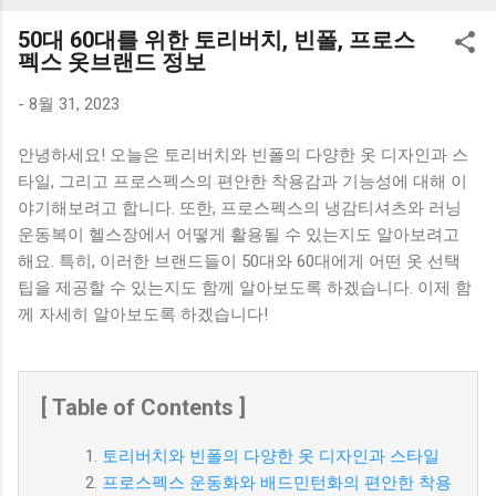
K1000 일반형 블루투스키보드 구매를 고려하실 때, 추가 할인
50대 60대를 위한 토리버치, 빈폴, 프로스
혜택을 놓치지 마세요. 다양한 할인 혜택과 빠른배송 혜택을 놓
펙스 옷브랜드 정보
치지 않도록 먼저 확인해보세요. 추가할인 확인하기 상품 하나
를 사더라도 종류도 많고, 가격도 다양해서 결정이 많이 어려우
-
8월 31, 2023
시죠? 특히 블루투스키보드 같은 상품을 고를 때는 더 고민이
안녕하세요! 오늘은 토리버치와 빈폴의 다양한 옷 디자인과 스
많을 수 밖에 없습니다. 다양한 상품들을 상세스펙 과 가격 을
타일, 그리고 프로스펙스의 편안한 착용감과 기능성에 대해 이
꼼꼼히 비교해서 구매하실 수 있도록 순위 추천 해드릴게요. 특
야기해보려고 합니다. 또한, 프로스펙스의 냉감티셔츠와 러닝
가상품 보러가기 추천상품 Best 유니콘 멀티페어링 스마트폰
운동복이 헬스장에서 어떻게 활용될 수 있는지도 알아보려고
태블릿 거치형 저소음 블루투스 키보드, BK-500SB, 일반형, 블
해요. 특히, 이러한 브랜드들이 50대와 60대에게 어떤 옷 선택
랙 유니콘 멀티페어링 스마트폰 태...
팁을 제공할 수 있는지도 함께 알아보도록 하겠습니다. 이제 함
께 자세히 알아보도록 하겠습니다!
[ Table of Contents ]
토리버치와 빈폴의 다양한 옷 디자인과 스타일
프로스펙스 운동화와 배드민턴화의 편안한 착용