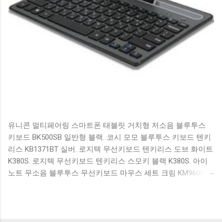
유니콘 멀티페어링 스마트폰 태블릿 거치형 저소음 블루투스
키보드 BK500SB 일반형 블랙. 코시 모모 블루투스 키보드 텐키
리스 KB1371BT 실버. 로지텍 무선키보드 텐키리스 도브 화이트
K380S. 로지텍 무선키보드 텐키리스 스모키 블랙 K380S. 아이
노트 무소음 블루투스 무선키보드 마우스 세트 크림 KM960RB
일반형. 오아 접이식 블루투스 키보드 OABTKBDA 퓨어 화이트.
코시 베이직 블루투스 키보드 KB1352BT 실버 텐키리스. 로지텍
무선키보드 텐키리스 더스티 로즈 K380S. 로이체 무선 키보드
마우스 세트 RX3100 블랙. 큐센 멤브레인 무선 키보드 블랙