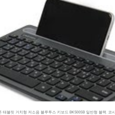
태블릿 거치형 저소음 블루투스 키보드 BK500SB 일반형 블랙. 코