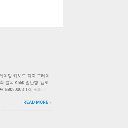
식 게이밍 키보드 적축 그레이
축 블랙 K560 일반형. 앱코
03000S TKL RGB 게이
S TKL 게이밍 텐키리스 기
READ MORE »
K517 일반형 레트로 베이
 CK01NV적축 일반형. 체리키
블랙. COX 기계식 게이밍 키보
, 추가 할인 혜택을 놓치지