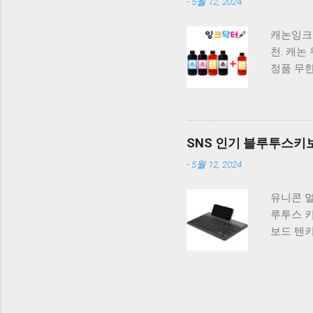
-
5월 12, 2024
마세요.
하나를 
캐논잉크 G
고를 때는
천. 캐논 
하실 수 
정품 무
지 G190
캐논 프린터 
크 1개 
캐논 무한 
SNS 인기 블루투스키보드
G3100 
-
5월 12, 2024
구매를 고
록 먼저 
유니콘 멀
이 어려우
루투스 키
품들을 상
보드 텐키
반형. 오
버 텐키리
블랙. 큐
을 놓치지