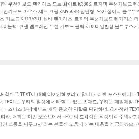
 로지텍 무선키보드 텐키리스 도브 화이트 K380S. 로지텍 무선키보드 텐키
선키보드 마우스 세트 크림 KM960RB 일반형. 오아 접이식 블루투스 
 키보드 KB1352BT 실버 텐키리스. 로지텍 무선키보드 텐키리스 더스
100 블랙. 큐센 멤브레인 무선 키보드 블랙 K1000 일반형 블루투스
세요. 다양한 할인 혜택과 빠른배송 혜택을 놓치지 않도록 먼저 확인
도 많고, 가격도 다양해서 결정이 많이 어려우시죠? 특히 블루투스키
습니다. 다양한 상품들을 상세스펙 과 가격 을 꼼꼼히 비교해서 구매하
 추천상품 Best 유니콘 멀티페어링 스마트폰 태블릿 거치형 저소음 
콘 멀티페어링 스마트폰 태...
 함께 "". TEXT에 대해 이야기해보려고 합니다. 이번 포스트에서는 
 TEXT는 우리의 일상에서 빠질 수 없는 존재로, 우리는 매일매일 T
XT는 비즈니스 분야에서도 매우 중요한 역할을 담당하며, 효과적인 TE
에 따라, 저희는 이번 포스트에서 TEXT의 효과적인 작성법과 주의사
효과적인 소통을 이루고자 하는 분들께 도움이 되는 내용을 제공하겠습니