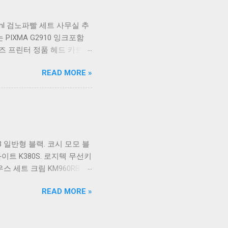
요. 추가할인 확인하기 상품
히 기계식키보드 같은 상품을
150ml 검노파빨 세트 사무실 추
격 을 꼼꼼히 비교해서 구매
 PIXMA G2910 잉크포함
즈 프린터 정품 헤드 카트리
개. 잉크맨 GI990 호환 무한잉크
READ MORE »
G4902 G4910 G4911 리필 잉
크 포함충전잉크4색 추가증정.
00 G4900 G2910 G3915
합기 G6091 캐논2910프린터
빠른배송 혜택을 놓치지 않도
 가격도 다양해서 결정이 많
 일반형 블랙. 코시 모모 블
수 밖에 없습니다. 다양한 상
이트 K380S. 로지텍 무선키
릴게요. ...
 세트 크림 KM960RB 일
스 키보드 KB1352BT 실
READ MORE »
보드 마우스 세트 RX3100
고려하실 때, 추가 할인 혜택
확인해보세요. 추가할인 확인