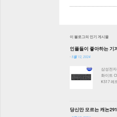
이 블로그의 인기 게시물
인플들이 좋아하는 기계식
-
5월 12, 2024
삼성전자 
화이트 C
K517 
밍 텐키리
계식 키보
지 K517
보드 XTR
당신만 모르는 캐논2910
드 갈축 