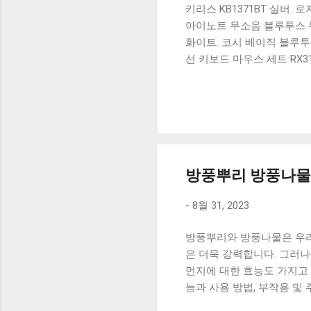
키리스 KB1371BT 실버.
아이노트 무소음 블루투스 무
화이트. 코시 베이직 블루투스
선 키보드 마우스 세트 RX3
가 할인 혜택을 놓치지 마
상품 하나를 사더라도 종류
더 고민이 많을 수 밖에 없
드릴게요. 특가상품 보러가기
500SB, 일반형, 블랙 유니
방풍뿌리 방풍나물 
-
8월 31, 2023
방풍뿌리와 방풍나물은 우리
은 더욱 강력합니다. 그러나
먼지에 대한 효능도 가지고
능과 사용 방법, 부작용 및