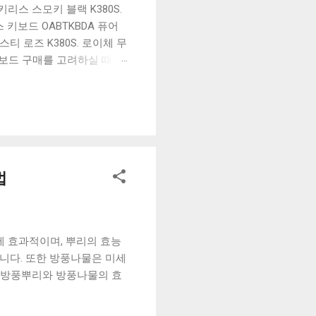
리스 스모키 블랙 K380S.
키보드 OABTKBDA 퓨어
티 로즈 K380S. 로이체 무
키보드 구매를 고려하실 때, 추
해보세요. 추가할인 확인하기
보드 같은 상품을 고를 때는
실 수 있도록 순위 추천 해
블루투스 키보드, BK-
법
에 효과적이며, 뿌리의 효능
합니다. 또한 방풍나물은 미세
는 방풍뿌리와 방풍나물의 효