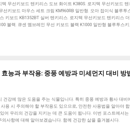
 로지텍 무선키보드 텐키리스 도브 화이트 K380S. 로지텍 무선키보드 텐키
선키보드 마우스 세트 크림 KM960RB 일반형. 오아 접이식 블루투스 
 키보드 KB1352BT 실버 텐키리스. 로지텍 무선키보드 텐키리스 더스
100 블랙. 큐센 멤브레인 무선 키보드 블랙 K1000 일반형 블루투스
세요. 다양한 할인 혜택과 빠른배송 혜택을 놓치지 않도록 먼저 확인
도 많고, 가격도 다양해서 결정이 많이 어려우시죠? 특히 블루투스키
습니다. 다양한 상품들을 상세스펙 과 가격 을 꼼꼼히 비교해서 구매하
 추천상품 Best 유니콘 멀티페어링 스마트폰 태블릿 거치형 저소음 
콘 멀티페어링 스마트폰 태...
효능과 부작용: 중풍 예방과 미세먼지 대비 방
 건강에 많은 도움을 주는 식물입니다. 특히 중풍 예방과 황사 대비
 사용 시 주의해야 할 부작용도 있으므로, 안전한 사용법을 알아야 
 있어 우리의 건강을 지키는 데 큰 도움이 됩니다. 이번 포스트에서
 주의사항에 대해 알아보겠습니다. 함께 건강한 삶을 즐겨봅시다.