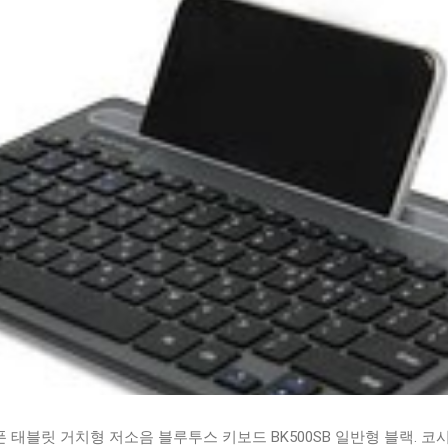
태블릿 거치형 저소음 블루투스 키보드 BK500SB 일반형 블랙. 코