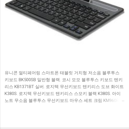
유니콘 멀티페어링 스마트폰 태블릿 거치형 저소음 블루투스
키보드 BK500SB 일반형 블랙. 코시 모모 블루투스 키보드 텐키
리스 KB1371BT 실버. 로지텍 무선키보드 텐키리스 도브 화이트
K380S. 로지텍 무선키보드 텐키리스 스모키 블랙 K380S. 아이
노트 무소음 블루투스 무선키보드 마우스 세트 크림 KM960RB
일반형. 오아 접이식 블루투스 키보드 OABTKBDA 퓨어 화이트.
코시 베이직 블루투스 키보드 KB1352BT 실버 텐키리스. 로지텍
무선키보드 텐키리스 더스티 로즈 K380S. 로이체 무선 키보드
마우스 세트 RX3100 블랙. 큐센 멤브레인 무선 키보드 블랙