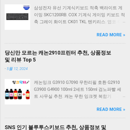
삼성전자 유선 기계식키보드 적축 백라이트 게
이밍 SKC1200RB. COX 기계식 게이밍 키보드 적
축 그레이 화이트 CK01 TKL 텐키리스. 앱코 축
교환 레인보우 무빙 LED 기계식 키보드 청축 블
READ MORE »
랙 K560 일반형. 앱코 K517 레트로 기계식 게이
밍 유선키보드 갈축 일반형 레트로 베이지. 체리
키보드 G803000S TKL RGB 게이밍 텐키리스 기
당신만 모르는 캐논2910프린터 추천, 상품정보
계식 키보드 4종 축 선택 저소음적축 블랙. 체리
및 리뷰 Top 5
키보드 G803000S TKL 게이밍 텐키리스 기계식
-
5월 12, 2024
키보드 4종 축 선택 적축 화이트. 앱코 레트로 기
계식 게이밍 키보드 적축 K517 일반형 레트로
캐논잉크 G3910 G7090 무한리필 호환 G2910
베이지 K517 Retro. COX CK01 교체축 사이드
G3900 G4900 100ml 2세트 150ml 검노파빨 세
RGB 게이밍 기계식 키보드 네이비 CK01NV적축
트 사무실 추천. 캐논 무한 잉크젯 복합기
일반형. 체리키보드 XTRFY MX BOARD 3.1 RGB
G2910. 캐논 무한 무선 잉크젯 복합기 G3910. 캐
게이밍 기계식 키보드 24종 축 선택 적축 블랙.
READ MORE »
논 PIXMA G2910 잉크포함 정품 무한복합기 컬
COX 기계식 게이밍 키보드 갈축 그레이 화이트
러 잉크젯복합기 가정용프린터 상세정보참조.
CK01 TKL 텐키리스 기계식키보드 구매를 고려
캐논 G시리즈 프린터 정품 헤드 카트리지
하실 때, 추가 할인 혜택을 놓치지 마세요. 다양
SNS 인기 블루투스키보드 추천, 상품정보 및