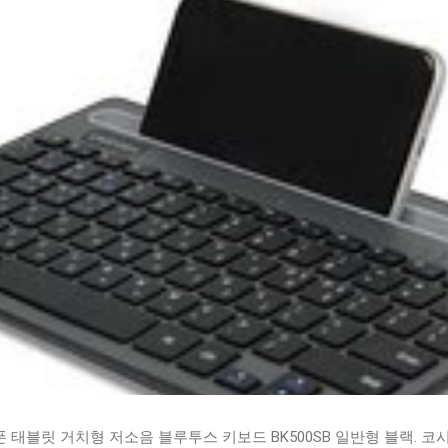
태블릿 거치형 저소음 블루투스 키보드 BK500SB 일반형 블랙. 코