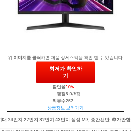
위
이미지를 클릭
하면 제품 상세스펙을 확인 할 수 있습니다.
최저가 확인하
기
할인율
10%
평점
5.0
/5점
리뷰수
252
상품정보 보러가기
 24인치 27인치 32인치 43인치 삼성 M7, 중간선반, 추가안함