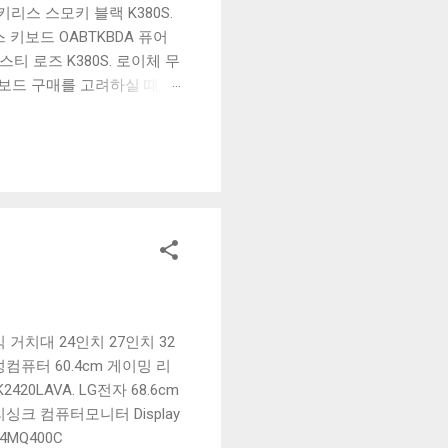
리스 스모키 블랙 K380S.
키보드 OABTKBDA 퓨어
티 로즈 K380S. 로이체 무
키보드 구매를 고려하실 때, 추
해보세요. 추가할인 확인하기
보드 같은 상품을 고를 때는
실 수 있도록 순위 추천 해
블루투스 키보드, BK-
 거치대 24인치 27인치 32
한성컴퓨터 60.4cm 게이밍 리
420LAVA. LG전자 68.6cm
프리싱크 컴퓨터모니터 Display
4MQ400C