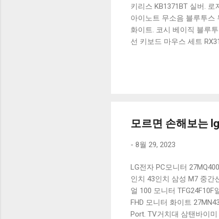
키리스 KB1371BT 실버.
아이노트 무소음 블루투스 무
화이트. 코시 베이직 블루투스
선 키보드 마우스 세트 RX3
가 할인 혜택을 놓치지 마
상품 하나를 사더라도 종류
더 고민이 많을 수 밖에 없
드릴게요. 특가상품 보러가기
500SB, 일반형, 블랙 유니
모르면 손해보는 lg
-
8월 29, 2023
LG전자 PC모니터 27MQ40
인치 43인치 삼성 M7 중간선반
얼 100 모니터 TFG24F10F일
FHD 모니터 화이트 27MN43
Port. TV거치대 삼탠바이미