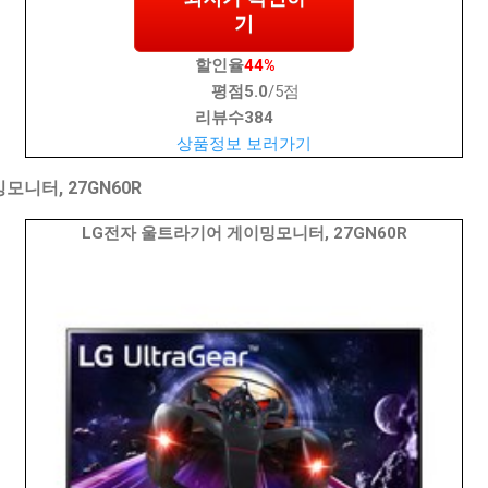
기
할인율
44%
평점
5.0
/5점
리뷰수
384
상품정보 보러가기
니터, 27GN60R
LG전자 울트라기어 게이밍모니터, 27GN60R