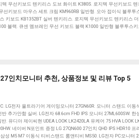
 로지텍 무선키보드 텐키리스 도브 화이트 K380S. 로지텍 무선키보드 텐키
선키보드 마우스 세트 크림 KM960RB 일반형. 오아 접이식 블루투스 
 키보드 KB1352BT 실버 텐키리스. 로지텍 무선키보드 텐키리스 더스
100 블랙. 큐센 멤브레인 무선 키보드 블랙 K1000 일반형 블루투스
세요. 다양한 할인 혜택과 빠른배송 혜택을 놓치지 않도록 먼저 확인
도 많고, 가격도 다양해서 결정이 많이 어려우시죠? 특히 블루투스키
습니다. 다양한 상품들을 상세스펙 과 가격 을 꼼꼼히 비교해서 구매하
 추천상품 Best 유니콘 멀티페어링 스마트폰 태블릿 거치형 저소음 
콘 멀티페어링 스마트폰 태...
27인치모니터 추천, 상품정보 및 리뷰 Top 5
0C. LG전자 울트라기어 게이밍모니터 27GN60R. 모니터 스탠드 이동식
 추가안함 실버. LG전자 68.6cm FHD IPS 모니터 27ML600SW. 
반. 유디아 제이씨현 UDEA LOOK LK2420LA 유케어 75 HVA LOOK LK2
0HW. 네이버 N포인트 증정 LG 27QN600 27인치 QHD IPS HDR10 
 삼성 M5 M7 이동식 티비스탠드 룸앤티비 MS50. LG전자 PC모니터 2