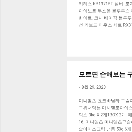
키리스 KB1371BT 실버.
아이노트 무소음 블루투스 무
화이트. 코시 베이직 블루투스
선 키보드 마우스 세트 RX3
가 할인 혜택을 놓치지 마
상품 하나를 사더라도 종류
더 고민이 많을 수 밖에 없
드릴게요. 특가상품 보러가기
500SB, 일반형, 블랙 유니
모르면 손해보는 구
-
8월 29, 2023
미니멜츠 쵸코바닐라 구슬아이
구워서먹는 마시멜로아이스크림
믹스 3kg X 2개1BOX 2
16. 미니멜츠 미니멜츠구슬
슬아이스크림 냉동 50g 6개