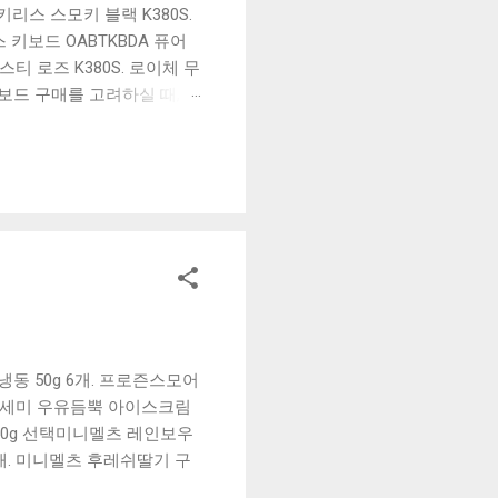
리스 스모키 블랙 K380S.
키보드 OABTKBDA 퓨어
티 로즈 K380S. 로이체 무
키보드 구매를 고려하실 때, 추
해보세요. 추가할인 확인하기
보드 같은 상품을 고를 때는
실 수 있도록 순위 추천 해
블루투스 키보드, BK-
동 50g 6개. 프로즌스모어
. 세미 우유듬뿍 아이스크림
6개 50g 선택미니멜츠 레인보우
개. 미니멜츠 후레쉬딸기 구