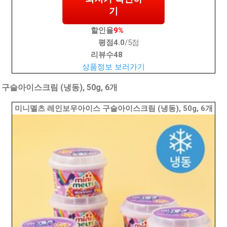
기
할인율
9%
평점
4.0
/5점
리뷰수
48
상품정보 보러가기
슬아이스크림 (냉동), 50g, 6개
미니멜츠 레인보우아이스 구슬아이스크림 (냉동), 50g, 6개