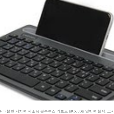
태블릿 거치형 저소음 블루투스 키보드 BK500SB 일반형 블랙. 코