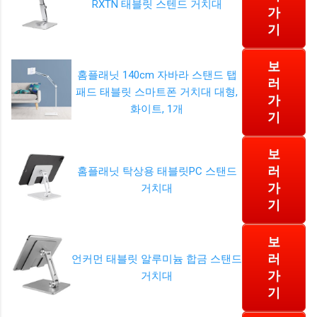
RXTN 태블릿 스텐드 거치대
가
기
보
홈플래닛 140cm 자바라 스탠드 탭
러
패드 태블릿 스마트폰 거치대 대형,
가
화이트, 1개
기
보
러
홈플래닛 탁상용 태블릿PC 스탠드
가
거치대
기
보
러
언커먼 태블릿 알루미늄 합금 스탠드
가
거치대
기