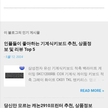
이 블로그의 인기 게시물
인플들이 좋아하는 기계식키보드 추천, 상품정
보 및 리뷰 Top 5
-
5월 12, 2024
삼성전자 유선 기계식키보드 적축 백라이트 게
이밍 SKC1200RB. COX 기계식 게이밍 키보드 적
축 그레이 화이트 CK01 TKL 텐키리스. 앱코 축
교환 레인보우 무빙 LED 기계식 키보드 청축 블
READ MORE »
랙 K560 일반형. 앱코 K517 레트로 기계식 게이
밍 유선키보드 갈축 일반형 레트로 베이지. 체리
키보드 G803000S TKL RGB 게이밍 텐키리스 기
당신만 모르는 캐논2910프린터 추천, 상품정보