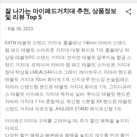
K1000 일반형 블루투스키보드 구매를 고려하실 때, 추가 할인
잘 나가는 아이패드거치대 추천, 상품정보
혜택을 놓치지 마세요. 다양한 할인 혜택과 빠른배송 혜택을 놓
및 리뷰 Top 5
치지 않도록 먼저 확인해보세요. 추가할인 확인하기 상품 하나
를 사더라도 종류도 많고, 가격도 다양해서 결정이 많이 어려우
-
8월 30, 2023
시죠? 특히 블루투스키보드 같은 상품을 고를 때는 더 고민이
RXTN 태블릿 스텐드 거치대. 홈플래닛 140cm 자바라 스탠드
많을 수 밖에 없습니다. 다양한 상품들을 상세스펙 과 가격 을
탭 패드 태블릿 스마트폰 거치대 대형 화이트 1개. 홈플래닛 탁
꼼꼼히 비교해서 구매하실 수 있도록 순위 추천 해드릴게요. 특
상용 태블릿PC 스탠드 거치대. 언커먼 태블릿 알루미늄 합금 스
가상품 보러가기 추천상품 Best 유니콘 멀티페어링 스마트폰
탠드 거치대. 르메이어 자바라 탭 패드 태블릿 스마트폰 거치대
태블릿 거치형 저소음 블루투스 키보드, BK-500SB, 일반형, 블
침대 탁상용 LMEAL044 다크 그레이. 레이하우스 자바라 핸드폰
랙 유니콘 멀티페어링 스마트폰 태...
테블릿 거치대 70cm 화이트 1개. 신지모루 탄소강 논슬립패드
자바라 스탠드형 핸드폰 태블릿 거치대 화이트 1개. 그리디파머
스 태블릿 아이패드 거치대 맥커브 실버. 루아모 태블릿 핸드폰
자바라 거치대 1.1m 혼합색상. 최신형 스톤힐 XX 핸드폰 태블릿
스탠드 거치대 자유조절 JHOLDER STAND 화이트신형 1개
아이패드거치대 구매를 고려하실 때, 추가 할인 혜택을 놓치지
마세요.
다양한 할인 혜택과 빠른배송 혜택을 놓치지 않도록 먼저 확인