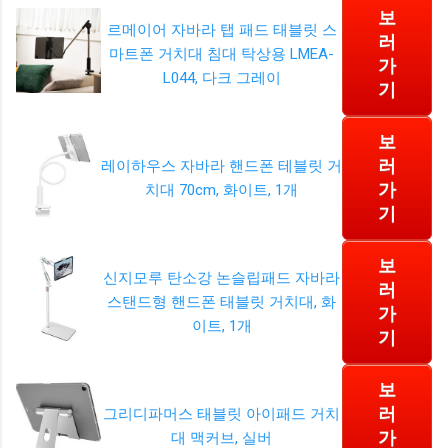
보
르메이어 자바라 탭 패드 태블릿 스
러
마트폰 거치대 침대 탁상용 LMEA-
가
L044, 다크 그레이
기
보
러
레이하우스 자바라 핸드폰 테블릿 거
가
치대 70cm, 화이트, 1개
기
보
신지모루 탄소강 논슬립패드 자바라
러
스탠드형 핸드폰 태블릿 거치대, 화
가
이트, 1개
기
보
러
그리디파머스 태블릿 아이패드 거치
가
대 맥커브, 실버