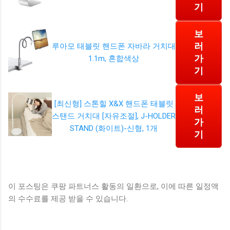
기
보
러
루아모 태블릿 핸드폰 자바라 거치대
가
1.1m, 혼합색상
기
보
[최신형] 스톤힐 X&X 핸드폰 태블릿
러
스탠드 거치대 [자유조절], J-HOLDER
가
STAND (화이트)-신형, 1개
기
이 포스팅은 쿠팡 파트너스 활동의 일환으로, 이에 따른 일정액
의 수수료를 제공 받을 수 있습니다.