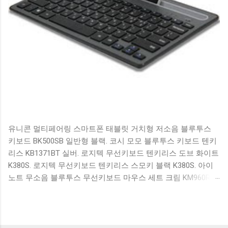
유니콘 멀티페어링 스마트폰 태블릿 거치형 저소음 블루투스
키보드 BK500SB 일반형 블랙. 코시 모모 블루투스 키보드 텐키
리스 KB1371BT 실버. 로지텍 무선키보드 텐키리스 도브 화이트
K380S. 로지텍 무선키보드 텐키리스 스모키 블랙 K380S. 아이
노트 무소음 블루투스 무선키보드 마우스 세트 크림 KM960RB
일반형. 오아 접이식 블루투스 키보드 OABTKBDA 퓨어 화이트.
코시 베이직 블루투스 키보드 KB1352BT 실버 텐키리스. 로지텍
무선키보드 텐키리스 더스티 로즈 K380S. 로이체 무선 키보드
마우스 세트 RX3100 블랙. 큐센 멤브레인 무선 키보드 블랙