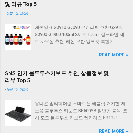
계식 키보드 4종 축 선택 저소음적축 블랙. 체리
및 리뷰 Top 5
키보드 G803000S TKL 게이밍 텐키리스 기계식
-
5월 12, 2024
키보드 4종 축 선택 적축 화이트. 앱코 레트로 기
계식 게이밍 키보드 적축 K517 일반형 레트로
캐논잉크 G3910 G7090 무한리필 호환 G2910
베이지 K517 Retro. COX CK01 교체축 사이드
G3900 G4900 100ml 2세트 150ml 검노파빨 세
RGB 게이밍 기계식 키보드 네이비 CK01NV적축
트 사무실 추천. 캐논 무한 잉크젯 복합기
일반형. 체리키보드 XTRFY MX BOARD 3.1 RGB
G2910. 캐논 무한 무선 잉크젯 복합기 G3910. 캐
게이밍 기계식 키보드 24종 축 선택 적축 블랙.
READ MORE »
논 PIXMA G2910 잉크포함 정품 무한복합기 컬
COX 기계식 게이밍 키보드 갈축 그레이 화이트
러 잉크젯복합기 가정용프린터 상세정보참조.
CK01 TKL 텐키리스 기계식키보드 구매를 고려
캐논 G시리즈 프린터 정품 헤드 카트리지
하실 때, 추가 할인 혜택을 놓치지 마세요. 다양
SNS 인기 블루투스키보드 추천, 상품정보 및
G1900 G2900 G3900 G4900 G2910 G3910
한 할인 혜택과 빠른배송 혜택을 놓치지 않도록
리뷰 Top 5
G4910 무한리필잉크 칼라 1개. 잉크맨 GI990 호
먼저 확인해보세요. 추가할인 확인하기 상품 하
-
5월 12, 2024
환 무한잉크 캐논 프린터 G1900 G2900 G3900
나를 사더라도 종류도 많고, 가격도 다양해서 결
G4900 G1910 G2910 G2915 G3910 G3915
정이 많이 어려우시죠? 특히 기계식키보드 같은
유니콘 멀티페어링 스마트폰 태블릿 거치형 저
G4902 G4910 G4911 리필 잉크 1개 GI990
상품을 고를 때는 더 고민이 많을 수 밖에 없습
소음 블루투스 키보드 BK500SB 일반형 블랙. 코
500ml 4색세트. 캐논 빌트인 정품무한 복합기
니다. 다양한 상품들을 상세스펙 과 가격 을 꼼
시 모모 블루투스 키보드 텐키리스 KB1371BT
G2910 정품잉크 포함충전잉크4색 추가증정. 캐
꼼히 비교해서 구매하실 수 있도록 순위 추천 해
실버. 로지텍 무선키보드 텐키리스 도브 화이트
논 무한 잉크젯 복합기 G4910. 캐논 GI990 호환
드릴게요. 특가상품 보러가기 ...
READ MORE »
K380S. 로지텍 무선키보드 텐키리스 스모키 블