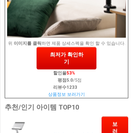
위
이미지를 클릭
하면 제품 상세스펙을 확인 할 수 있습니다.
최저가 확인하
기
할인율
53%
평점
5.0
/5점
리뷰수
1233
상품정보 보러가기
추천/인기 아이템 TOP10
보
러